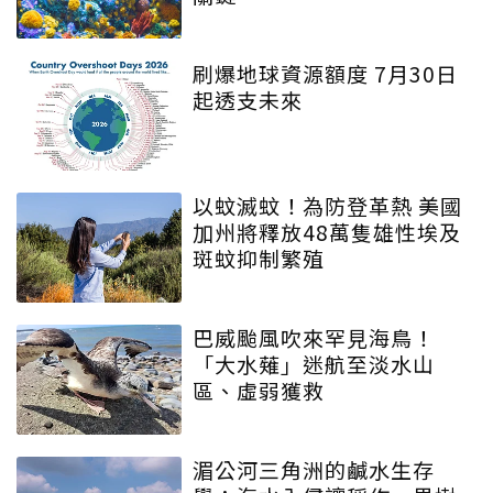
刷爆地球資源額度 7月30日
起透支未來
以蚊滅蚊！為防登革熱 美國
加州將釋放48萬隻雄性埃及
斑蚊抑制繁殖
巴威颱風吹來罕見海鳥！
「大水薙」迷航至淡水山
區、虛弱獲救
湄公河三角洲的鹹水生存