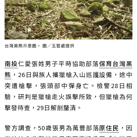
台灣黑熊示意圖。 圖／玉管處提供
南投
仁愛張姓男子平時協助部落
保育
台灣黑
熊
，26日與族人攜獵槍入山巡護設備，途中
突遭槍擊，張頭部中彈身亡。檢警28日相
驗，研判是獵槍走火誤擊所致，但獵槍為何
擊發待查，29日解剖釐清。
警方調查，50歲張男為萬豐部落
原住民
，因