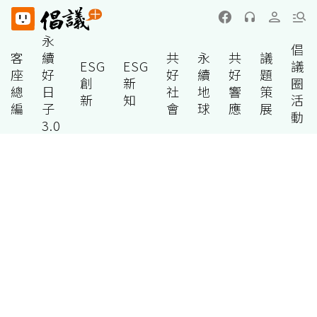
永
倡
客
續
共
永
共
議
ESG
ESG
議
座
好
好
續
好
題
創
新
圈
總
日
社
地
響
策
新
知
活
編
子
會
球
應
展
動
3.0