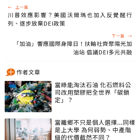
←
上一篇
川普效應影響？美國沃爾瑪也加入反覺醒行
列、逐步放棄DEI政策
下一篇
→
「加油」響應國際身障日！扶輪社齊聚陽光加
油站 倡議DEI多元共融
作者文章
當綠能淘汰石油 化石燃料公
司改用塑膠把全世界「碳鎖
定」？
當離鄉不只是個人選擇...同樣
是上大學 為何弱勢、中產階
級的代價截然不同？