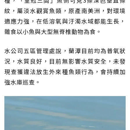
種，「皇冠三間」魚側可見3條深色垂直條
紋，屬淡水觀賞魚類，原產南美洲，對環境
適應力強，在低溶氧與汙濁水域都能生長，
雜食以小魚與大型無脊椎動物為食。
水公司五區管理處說，蘭潭目前均為普氧狀
況，水質良好，目前無影響水質安全，未發
現查獲違法放生外來種魚類行為，會持續加
強水庫巡查。