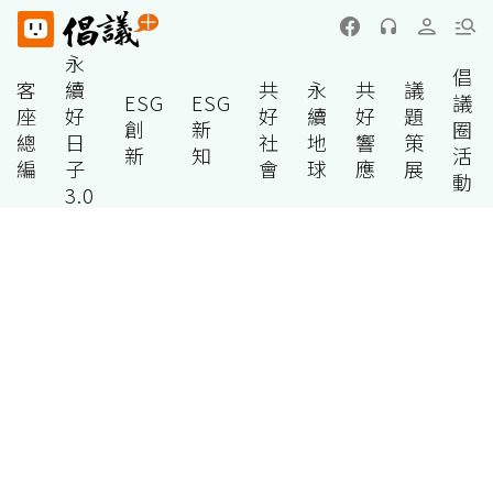
永
倡
客
續
共
永
共
議
ESG
ESG
議
座
好
好
續
好
題
創
新
圈
總
日
社
地
響
策
新
知
活
編
子
會
球
應
展
動
3.0