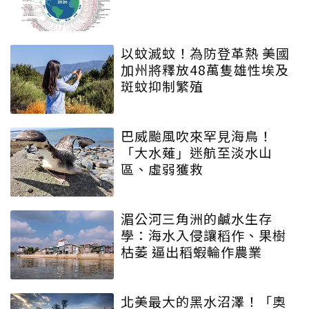
以蚊滅蚊！為防登革熱 美國
加州將釋放48萬隻雄性埃及
斑蚊抑制繁殖
巴威颱風吹來罕見海鳥！
「大水薙」迷航至淡水山
區、虛弱獲救
湄公河三角洲的鹹水生存
學：海水入侵讓稻作、果樹
枯萎 逼出稻蝦輪作農業
北美最大的黑水沼澤！「奧