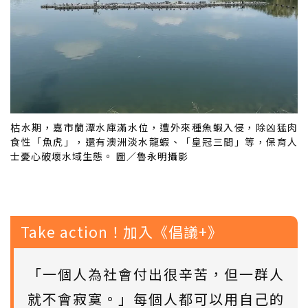
枯水期，嘉市蘭潭水庫滿水位，遭外來種魚蝦入侵，除凶猛肉
食性「魚虎」，還有澳洲淡水龍蝦、「皇冠三間」等，保育人
士憂心破壞水域生態。 圖／魯永明攝影
Take action！加入《倡議+》
「一個人為社會付出很辛苦，但一群人
就不會寂寞。」每個人都可以用自己的