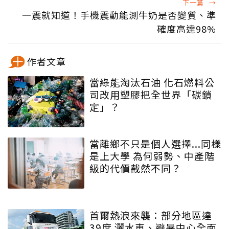
下一篇
→
一震就知道！手機震動能測牛奶是否變質、準
確度高達98%
作者文章
當綠能淘汰石油 化石燃料公
司改用塑膠把全世界「碳鎖
定」？
當離鄉不只是個人選擇...同樣
是上大學 為何弱勢、中產階
級的代價截然不同？
首爾熱浪來襲：部分地區達
39度 灑水車、避暑中心全面