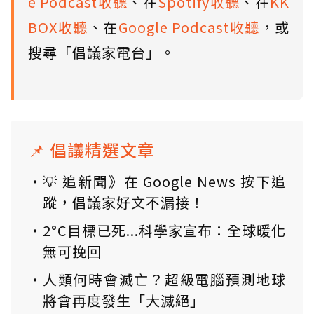
e Podcast收聽
、在
Spotify收聽
、在
KK
BOX收聽
、在
Google Podcast收聽
，或
搜尋「倡議家電台」。
📌 倡議精選文章
💡 追新聞》在 Google News 按下追
蹤，倡議家好文不漏接！
2°C目標已死...科學家宣布：全球暖化
無可挽回
人類何時會滅亡？超級電腦預測地球
將會再度發生「大滅絕」