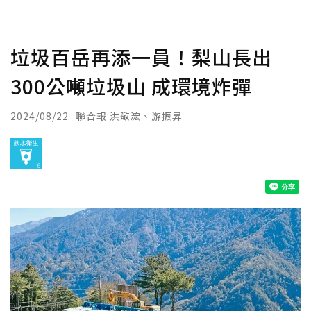
垃圾百岳再添一員！梨山長出
300公噸垃圾山 成環境炸彈
2024/08/22
聯合報 洪敬浤、游振昇