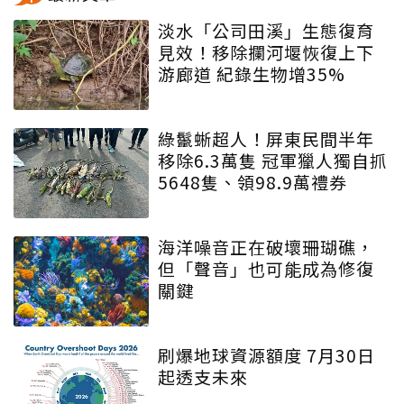
淡水「公司田溪」生態復育
見效！移除攔河堰恢復上下
游廊道 紀錄生物增35%
綠鬣蜥超人！屏東民間半年
移除6.3萬隻 冠軍獵人獨自抓
5648隻、領98.9萬禮券
海洋噪音正在破壞珊瑚礁，
但「聲音」也可能成為修復
關鍵
刷爆地球資源額度 7月30日
起透支未來