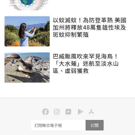
以蚊滅蚊！為防登革熱 美國
加州將釋放48萬隻雄性埃及
斑蚊抑制繁殖
巴威颱風吹來罕見海鳥！
「大水薙」迷航至淡水山
區、虛弱獲救
訂閱