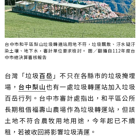
台中市和平區梨山垃圾轉運站用地不符，垃圾飄散、汙水疑汙
染土壤、地下水，審計單位要求檢討。 圖／翻攝自112年度台
中市總決算審核報告
台灣「垃圾
百岳
」不只在各縣市的垃圾掩埋
場，
台中
梨山
也有一處垃圾轉運站加入垃圾
百岳行列。台中市審計處指出，和平區公所
長期租借福壽山農場作為垃圾轉運站，但該
土地不符合農牧用地用途，今年起已不續
租，若被收回將影響垃圾清運。