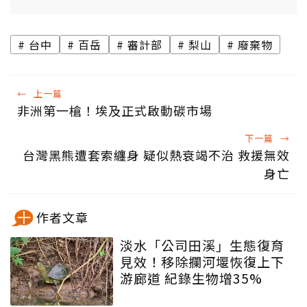
台中
百岳
審計部
梨山
廢棄物
←
上一篇
非洲第一槍！埃及正式啟動碳市場
下一篇
→
台灣黑熊遭套索纏身 疑似熱衰竭不治 救援無效
身亡
作者文章
淡水「公司田溪」生態復育
見效！移除攔河堰恢復上下
游廊道 紀錄生物增35%