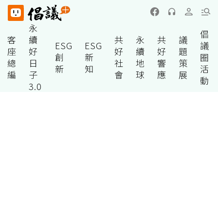
永
倡
客
續
共
永
共
議
ESG
ESG
議
座
好
好
續
好
題
創
新
圈
總
日
社
地
響
策
新
知
活
編
子
會
球
應
展
動
3.0