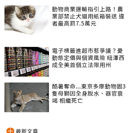
動物商業運輸指引上路！農
業部禁止犬貓用紙箱裝送 違
者最高罰7.5萬元
電子標籤進超市惹爭議？憂
動態定價與個資風險 紐澤西
成全美首個立法限用州
酷暑奪命...東京多摩動物園3
隻母獅因全身脫水、器官衰
竭 相繼死亡
最新文章