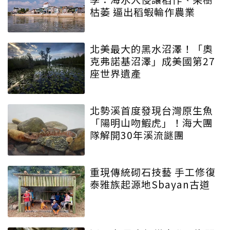
枯萎 逼出稻蝦輪作農業
北美最大的黑水沼澤！「奧
克弗諾基沼澤」成美國第27
座世界遺產
北勢溪首度發現台灣原生魚
「陽明山吻鰕虎」！海大團
隊解開30年溪流謎團
重現傳統砌石技藝 手工修復
泰雅族起源地Sbayan古道