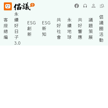
永
倡
客
續
共
永
共
議
ESG
ESG
議
座
好
好
續
好
題
創
新
圈
總
日
社
地
響
策
新
知
活
編
子
會
球
應
展
動
3.0