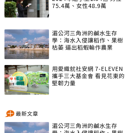
75.4萬、女性48.9萬
湄公河三角洲的鹹水生存
學：海水入侵讓稻作、果樹
枯萎 逼出稻蝦輪作農業
用愛織就社安網 7-ELEVEN
攜手三大基金會 看見花東的
堅韌力量
最新文章
湄公河三角洲的鹹水生存
學：海水入侵讓稻作、果樹