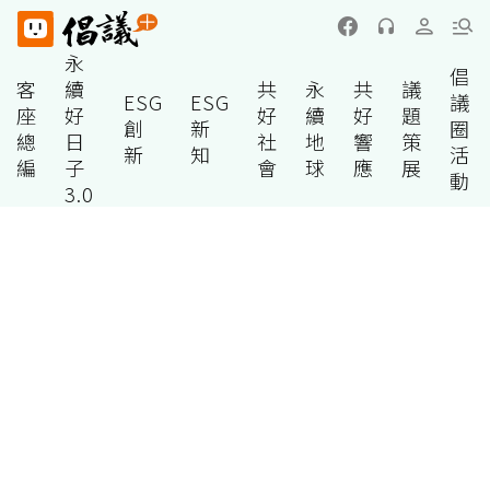
永
倡
客
續
共
永
共
議
ESG
ESG
議
座
好
好
續
好
題
創
新
圈
總
日
社
地
響
策
新
知
活
編
子
會
球
應
展
動
3.0