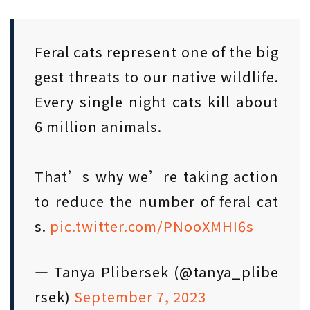
Feral cats represent one of the big
gest threats to our native wildlife.
Every single night cats kill about
6 million animals.
That’s why we’re taking action
to reduce the number of feral cat
s.
pic.twitter.com/PNooXMHI6s
— Tanya Plibersek (@tanya_plibe
rsek)
September 7, 2023