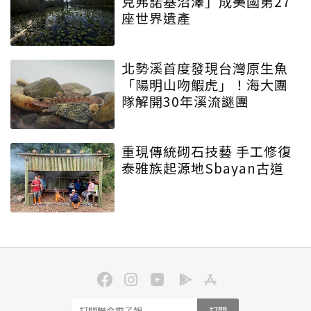
克弗諾基沼澤」成美國第27
座世界遺產
北勢溪首度發現台灣原生魚
「陽明山吻鰕虎」！海大團
隊解開30年溪流謎團
重現傳統砌石技藝 手工修復
泰雅族起源地Sbayan古道
訂閱