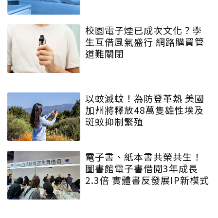
校園電子煙已成次文化？學
生互借風氣盛行 網路購買管
道難關閉
以蚊滅蚊！為防登革熱 美國
加州將釋放48萬隻雄性埃及
斑蚊抑制繁殖
電子書、紙本書共榮共生！
圖書館電子書借閱3年成長
2.3倍 實體書反發展IP新模式