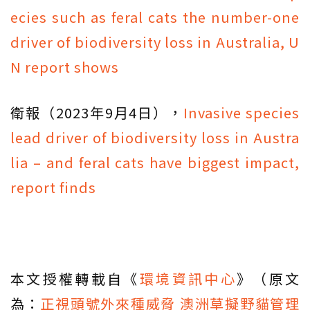
ecies such as feral cats the number-one
driver of biodiversity loss in Australia, U
N report shows
衛報（2023年9月4日），
Invasive species
lead driver of biodiversity loss in Austra
lia – and feral cats have biggest impact,
report finds
本文授權轉載自《
環境資訊中心
》（原文
為：
正視頭號外來種威脅 澳洲草擬野貓管理