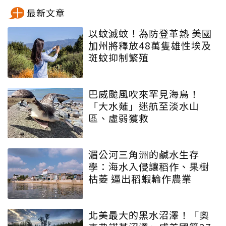
最新文章
以蚊滅蚊！為防登革熱 美國
加州將釋放48萬隻雄性埃及
斑蚊抑制繁殖
巴威颱風吹來罕見海鳥！
「大水薙」迷航至淡水山
區、虛弱獲救
湄公河三角洲的鹹水生存
學：海水入侵讓稻作、果樹
枯萎 逼出稻蝦輪作農業
北美最大的黑水沼澤！「奧