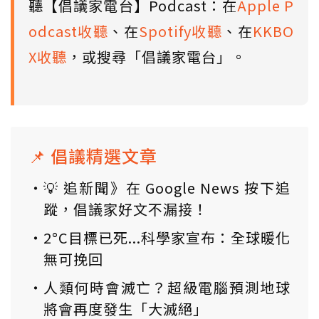
聽【倡議家電台】Podcast：在
Apple P
odcast收聽
、在
Spotify收聽
、在
KKBO
X收聽
，或搜尋「倡議家電台」。
📌 倡議精選文章
💡 追新聞》在 Google News 按下追
蹤，倡議家好文不漏接！
2°C目標已死...科學家宣布：全球暖化
無可挽回
人類何時會滅亡？超級電腦預測地球
將會再度發生「大滅絕」