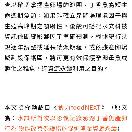
查以確切掌握產卵場的範圍。丁香魚為短生
命週期魚類，如果能確立產卵場環境因子與
生殖高峰期之關聯性，後續可搭配水文科技
資訊依關鍵影響因子準確預測，根據現行法
規逐年調整或延長禁漁期程，或依據產卵場
域劃設保護區，將可更有效保護孕卵母魚或
孵化之稚魚，達
資源永續
利用之目的。
本文授權轉載自《
食力foodNEXT
》（原文
為：
水試所首次以影像記錄澎湖丁香魚產卵
行為 盼能改善保護措施促進漁業資源永續
）