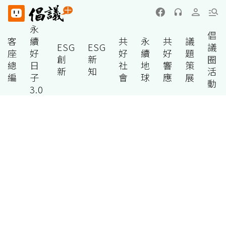
永
倡
客
續
共
永
共
議
ESG
ESG
議
座
好
好
續
好
題
創
新
圈
總
日
社
地
響
策
新
知
活
編
子
會
球
應
展
動
3.0