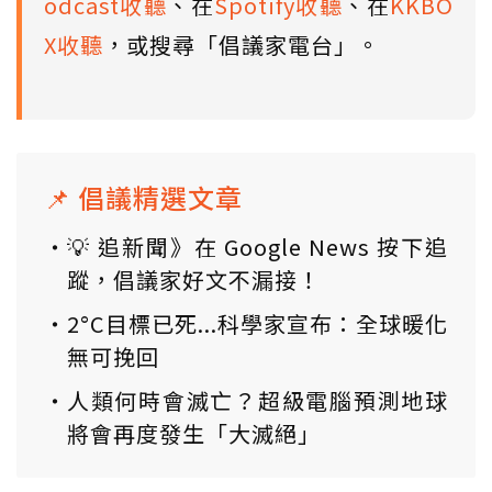
odcast收聽
、在
Spotify收聽
、在
KKBO
X收聽
，或搜尋「倡議家電台」。
📌 倡議精選文章
💡 追新聞》在 Google News 按下追
蹤，倡議家好文不漏接！
2°C目標已死...科學家宣布：全球暖化
無可挽回
人類何時會滅亡？超級電腦預測地球
將會再度發生「大滅絕」