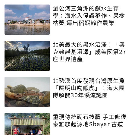
湄公河三角洲的鹹水生存
學：海水入侵讓稻作、果樹
枯萎 逼出稻蝦輪作農業
北美最大的黑水沼澤！「奧
克弗諾基沼澤」成美國第27
座世界遺產
北勢溪首度發現台灣原生魚
「陽明山吻鰕虎」！海大團
隊解開30年溪流謎團
重現傳統砌石技藝 手工修復
泰雅族起源地Sbayan古道