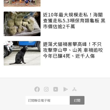
近10年最大規模走私！海關
查獲走私5.3噸保育類龜板 黑
市價估逾2千萬
遊蕩犬貓禍害攀高峰！不只
攻擊穿山甲、山羌 車禍追咬
今年已釀4死、近千人傷
訂閱