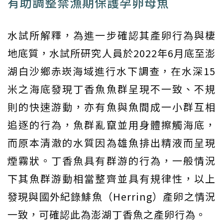
有助調整禁漁期保護孕卵母魚
水試所解釋，為進一步確認其產卵行為與棲
地底質，水試所研究人員於2022年6月底至澎
湖白沙鄉赤崁海域進行水下調查，在水深15
米之海底發現丁香魚魚群呈現不一致、不規
則的快速游動，亦有魚與魚間成一小群互相
追逐的行為，魚群亂竄並用身體擦觸海底，
而原本清澈的水質因為雄魚排出精液而呈現
煙霧狀。丁香魚具有群游的行為，一般情況
下其魚群游動相當整齊並具有規律性，以上
發現與國外紀錄鯡魚（Herring）產卵之情況
一致，可確認此為澎湖丁香魚之產卵行為。