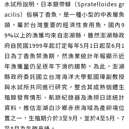
水試所說明，日本銀帶鯡（Spratelloides gr
acilis）俗稱丁香魚，是一種小型的中表層魚
類，屬於台灣重要的經濟性食用魚，國內9
9%以上的漁獲均來自澎湖縣，雖然澎湖縣政
府自民國1999年起訂定每年5月1日起至6月1
日為丁香魚禁漁期，然漁業統計年報顯示近
年漁獲量仍呈逐年下滑的趨勢。為此，澎湖
縣政府委託國立台灣海洋大學藍國瑋副教授
與水試所共同進行研究，整合其成熟個體生
殖腺發育情形、航跡紀錄器及漁撈日誌統計
資料，推估澎湖白沙鄉赤崁海域為產卵場位
置之一，生殖期介於3至9月，並於4至5月、7
至8月為生殖高峰。