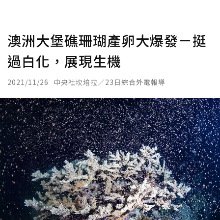
澳洲大堡礁珊瑚產卵大爆發－挺
過白化，展現生機
2021/11/26
中央社坎培拉／23日綜合外電報導