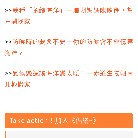
>>
栽種「永續海洋」－珊瑚媽媽陳映伶，幫
珊瑚找家
>>
防曬時的要與不要－你的防曬會不會傷害
海洋？
>>
氣候變遷讓海洋變太暖！－赤道生物朝南
北極搬家
Take action！加入《倡議+》