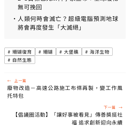
無可挽回
人類何時會滅亡？超級電腦預測地球
將會再度發生「大滅絕」
珊瑚復育
珊瑚
大堡礁
海洋生物
自然生態
←
上一篇
廢物改造－高速公路施工布條再製，變工作風
托特包
下一篇
→
【倡議圈活動】「讓好事被看見」傳善獎挺社
福 追求創新迎向永續