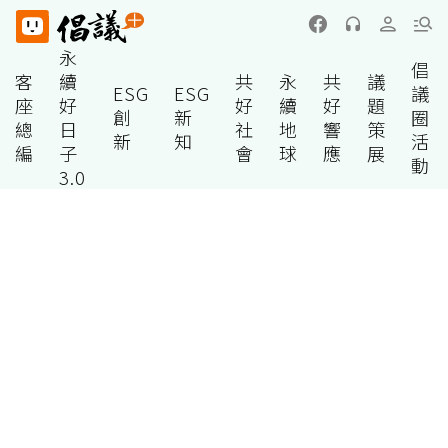
永
倡
客
續
共
永
共
議
ESG
ESG
議
座
好
好
續
好
題
創
新
圈
總
日
社
地
響
策
新
知
活
編
子
會
球
應
展
動
3.0