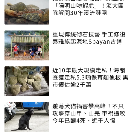
「陽明山吻鰕虎」！海大團
隊解開30年溪流謎團
重現傳統砌石技藝 手工修復
泰雅族起源地Sbayan古道
近10年最大規模走私！海關
查獲走私5.3噸保育類龜板 黑
市價估逾2千萬
遊蕩犬貓禍害攀高峰！不只
攻擊穿山甲、山羌 車禍追咬
今年已釀4死、近千人傷