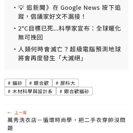
💡 追新聞》在 Google News 按下追
蹤，倡議家好文不漏接！
2°C目標已死...科學家宣布：全球暖化
無可挽回
人類何時會滅亡？超級電腦預測地球
將會再度發生「大滅絕」
貓砂
銀合歡
屏科大
木材科學與設計系
銀合歡貓砂
←
上一篇
萬秀洗衣店－循環時尚學，把二手衣穿帥沒問
題