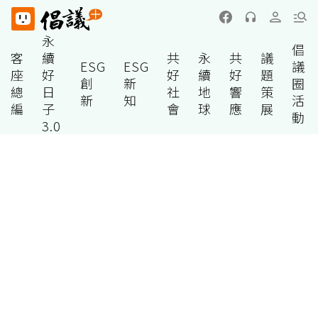
永
倡
客
續
共
永
共
議
ESG
ESG
議
座
好
好
續
好
題
創
新
圈
總
日
社
地
響
策
新
知
活
編
子
會
球
應
展
動
3.0