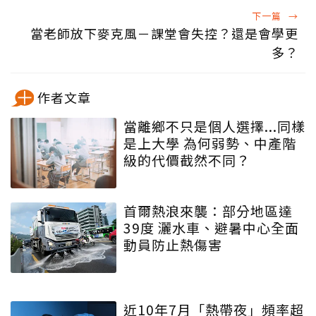
下一篇
→
當老師放下麥克風－課堂會失控？還是會學更
多？
作者文章
當離鄉不只是個人選擇...同樣
是上大學 為何弱勢、中產階
級的代價截然不同？
首爾熱浪來襲：部分地區達
39度 灑水車、避暑中心全面
動員防止熱傷害
近10年7月「熱帶夜」頻率超