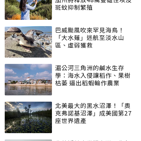
斑蚊抑制繁殖
巴威颱風吹來罕見海鳥！
「大水薙」迷航至淡水山
區、虛弱獲救
湄公河三角洲的鹹水生存
學：海水入侵讓稻作、果樹
枯萎 逼出稻蝦輪作農業
北美最大的黑水沼澤！「奧
克弗諾基沼澤」成美國第27
座世界遺產