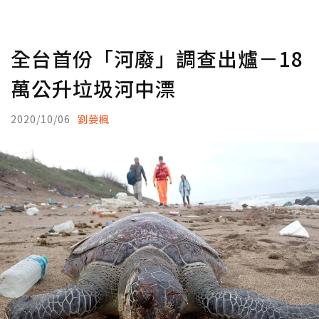
全台首份「河廢」調查出爐－18
萬公升垃圾河中漂
2020/10/06
劉嫈楓