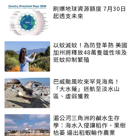
刷爆地球資源額度 7月30日
起透支未來
以蚊滅蚊！為防登革熱 美國
加州將釋放48萬隻雄性埃及
斑蚊抑制繁殖
巴威颱風吹來罕見海鳥！
「大水薙」迷航至淡水山
區、虛弱獲救
湄公河三角洲的鹹水生存
學：海水入侵讓稻作、果樹
枯萎 逼出稻蝦輪作農業