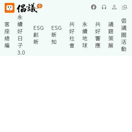
永
倡
客
續
共
永
共
議
ESG
ESG
議
座
好
好
續
好
題
創
新
圈
總
日
社
地
響
策
新
知
活
編
子
會
球
應
展
動
3.0