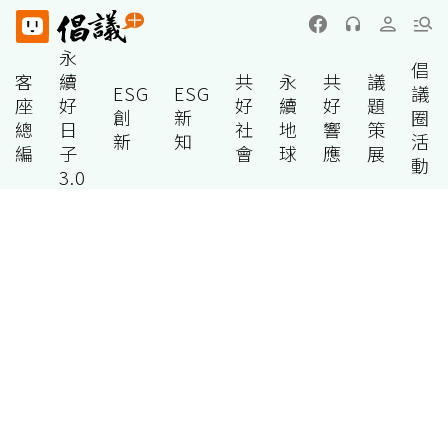
永
倡
客
續
共
永
共
議
ESG
ESG
議
座
好
好
續
好
題
創
新
圈
總
日
社
地
響
策
新
知
活
編
子
會
球
應
展
動
3.0