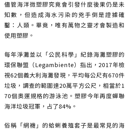
儘管海洋微塑膠究竟會引發什麼後果仍是未
知數，但造成海水污染的兇手倒是證據確
鑿：人類。畢竟，唯有萬物之靈才會製造和
使用塑膠。
每年淨灘並以「公民科學」紀錄海灘塑膠的
環保聯盟（Legambiente）指出，2017年檢
視62個義大利海灘發現，平均每公尺有670件
垃圾，調查的範圍達20萬平方公尺，相當於1
70個奧運規格的游泳池。塑膠今年再度蟬聯
海洋垃圾冠軍，占了84%。
俗稱「網襪」的蛤蜊養殖套子是最常見的海