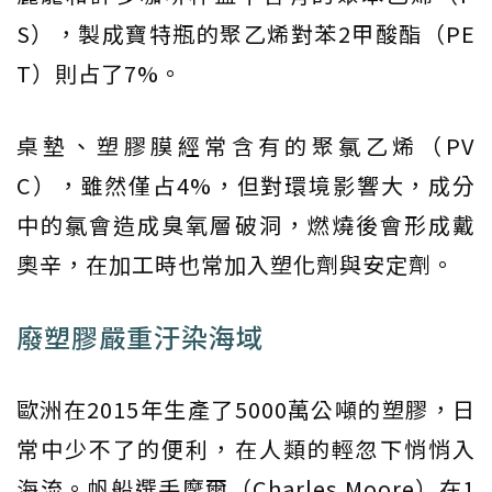
S），製成寶特瓶的聚乙烯對苯2甲酸酯（PE
T）則占了7%。
桌墊、塑膠膜經常含有的聚氯乙烯（PV
C），雖然僅占4%，但對環境影響大，成分
中的氯會造成臭氧層破洞，燃燒後會形成戴
奧辛，在加工時也常加入塑化劑與安定劑。
廢塑膠嚴重汙染海域
歐洲在2015年生產了5000萬公噸的塑膠，日
常中少不了的便利，在人類的輕忽下悄悄入
海流。帆船選手摩爾（Charles Moore）在1