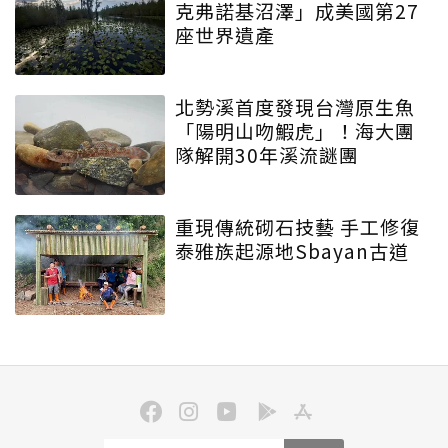
克弗諾基沼澤」成美國第27
座世界遺產
北勢溪首度發現台灣原生魚
「陽明山吻鰕虎」！海大團
隊解開30年溪流謎團
重現傳統砌石技藝 手工修復
泰雅族起源地Sbayan古道