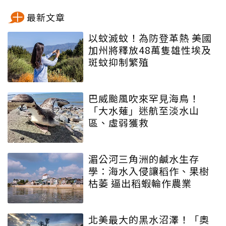
最新文章
以蚊滅蚊！為防登革熱 美國
加州將釋放48萬隻雄性埃及
斑蚊抑制繁殖
巴威颱風吹來罕見海鳥！
「大水薙」迷航至淡水山
區、虛弱獲救
湄公河三角洲的鹹水生存
學：海水入侵讓稻作、果樹
枯萎 逼出稻蝦輪作農業
北美最大的黑水沼澤！「奧