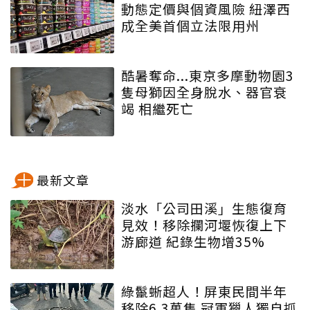
動態定價與個資風險 紐澤西
成全美首個立法限用州
酷暑奪命...東京多摩動物園3
隻母獅因全身脫水、器官衰
竭 相繼死亡
最新文章
淡水「公司田溪」生態復育
見效！移除攔河堰恢復上下
游廊道 紀錄生物增35%
綠鬣蜥超人！屏東民間半年
移除6.3萬隻 冠軍獵人獨自抓