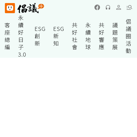
永
倡
客
續
共
永
共
議
ESG
ESG
議
座
好
好
續
好
題
創
新
圈
總
日
社
地
響
策
新
知
活
編
子
會
球
應
展
動
3.0