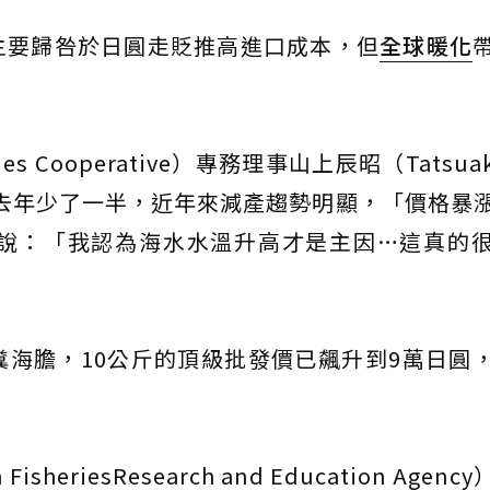
主要歸咎於日圓走貶推高進口成本，但
全球暖化
ies Cooperative）專務理事山上辰昭（Tatsuaki
較去年少了一半，近年來減產趨勢明顯，「價格暴
他說：「我認為海水水溫升高才是主因…這真的
海膽，10公斤的頂級批發價已飆升到9萬日圓
eriesResearch and Education Agenc