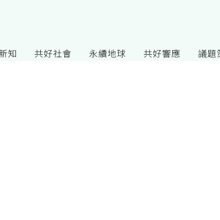
G新知
共好社會
永續地球
共好響應
議題