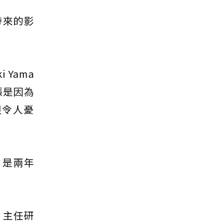
帶來的影
 Yama
漲是因為
很令人憂
，是兩年
y）主任研