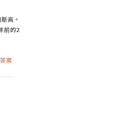
創新高。
年前的2
答案