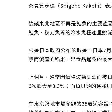
究員筧茂穗（Shigeho Kake
這讓東北地區不再是鮭魚的主要產區
鮭魚、秋刀魚等的冷水魚種產量銳減
根據日本政府公布的數據，日本7月糧
擊而減產的稻米，是食品通膨的最
上個月，通常因價格波動劇烈而被日
6%擴大至3.3%；而魚貝類的通膨則
在東京築地市場參觀的35歲遊客說