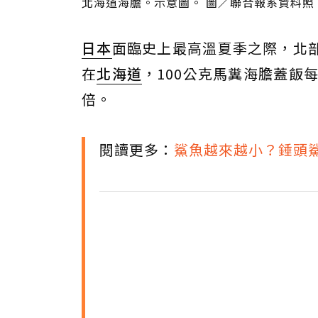
北海道海膽。示意圖。 圖／聯合報系資料照
日本
面臨史上最高溫夏季之際，北
在
北海道
，100公克馬糞海膽蓋飯每
倍。
閱讀更多：
鯊魚越來越小？錘頭