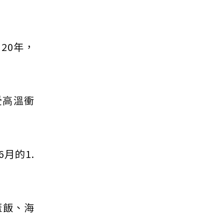
20年，
受高溫衝
月的1.
蓋飯、海