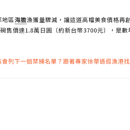
部地區
海膽
漁獲量驟減，讓這道高檔美食價格再
碗售價達1.8萬日圓（約新台幣3700元），是數
鯊會列下一個禁捕名單？跟著專家徐華遜逛漁港找