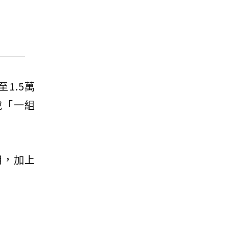
至1.5萬
說「一組
用，加上