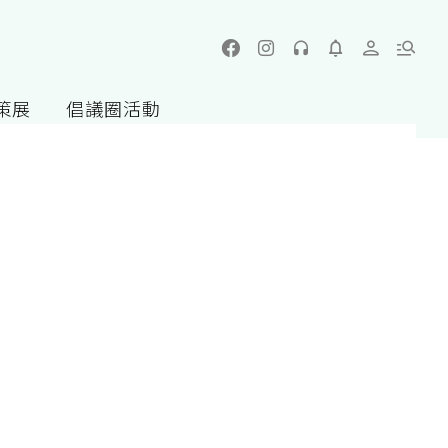
策展
倡議圈活動