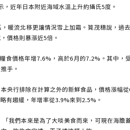
hi）表示，近年日本附近海域水溫上升約攝氏5度。
，暖流北移更讓情況雪上加霜。筧茂穗說，過去
，價格則暴漲近5倍。
食價格年增7.6%，高於6月的7.2%。其中，
大推手。
本央行排除在計算之外的新鮮食品，價格漲幅從6
略有趨緩，年增率從3.9%來到2.5%。
：「我們本來是為了大啖美食而來，可現在海膽