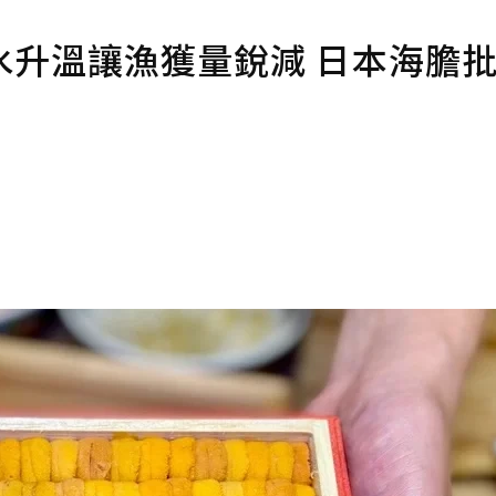
水升溫讓漁獲量銳減 日本海膽