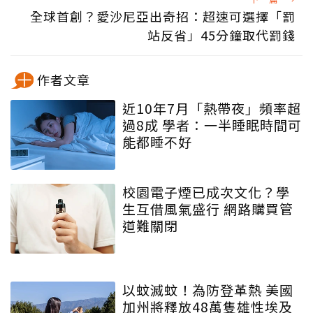
全球首創？愛沙尼亞出奇招：超速可選擇「罰
站反省」45分鐘取代罰錢
作者文章
近10年7月「熱帶夜」頻率超
過8成 學者：一半睡眠時間可
能都睡不好
校園電子煙已成次文化？學
生互借風氣盛行 網路購買管
道難關閉
以蚊滅蚊！為防登革熱 美國
加州將釋放48萬隻雄性埃及