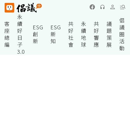
永
倡
客
續
共
永
共
議
ESG
ESG
議
座
好
好
續
好
題
創
新
圈
總
日
社
地
響
策
新
知
活
編
子
會
球
應
展
動
3.0