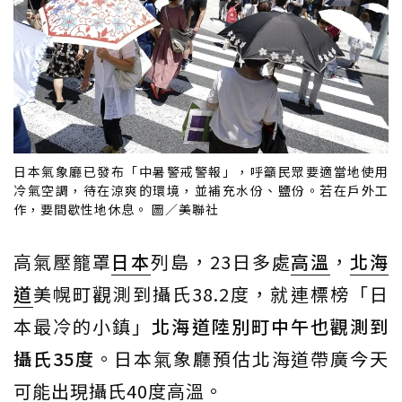
日本氣象廳已發布「中暑警戒警報」，呼籲民眾要適當地使用
冷氣空調，待在涼爽的環境，並補充水份、鹽份。若在戶外工
作，要間歇性地休息。 圖／美聯社
高氣壓籠罩
日本
列島，23日多處
高溫
，
北海
道
美幌町觀測到攝氏38.2度，就連標榜「日
本最冷的小鎮」
北海道陸別町中午也觀測到
攝氏35度
。日本氣象廳預估北海道帶廣今天
可能出現攝氏40度高溫。