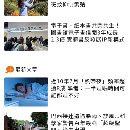
斑蚊抑制繁殖
電子書、紙本書共榮共生！
圖書館電子書借閱3年成長
2.3倍 實體書反發展IP新模式
最新文章
近10年7月「熱帶夜」頻率超
過8成 學者：一半睡眠時間可
能都睡不好
巴西接連遭遇暴雨、旋風...科
學家警告百年最強「超級聖
嬰」尚未出現