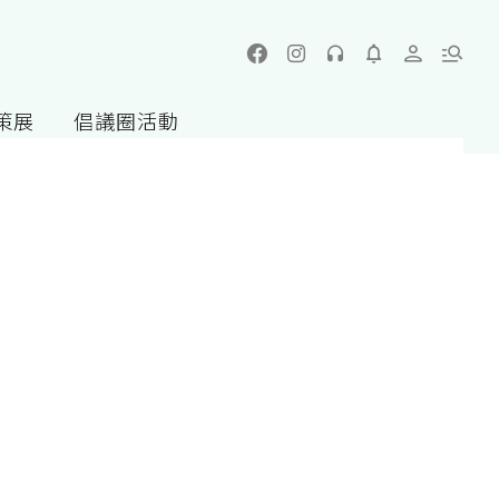
策展
倡議圈活動