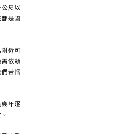
千公尺以
來都是國
為附近可
僅需依賴
農們苦惱
這幾年逐
次。