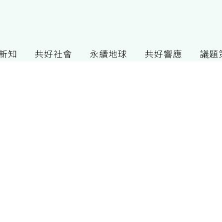
G新知
共好社會
永續地球
共好響應
議題