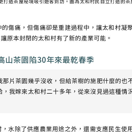
更打造茶屋秘境吸引遊客到訪。圖為太和村民自立打造的茶
中的傷痛，但傷痛卻是重建過程中，讓太和村凝
，讓原本封閉的太和村有了新的產業可能。
.高山茶園陷30年來最乾春季
我那片茶園幾乎沒收，但給茶樹的施肥什麼的也
哈，我嫁來太和村二十多年，從來沒見過這種情
村，水除了供應農業用途之外，還需支應民生使