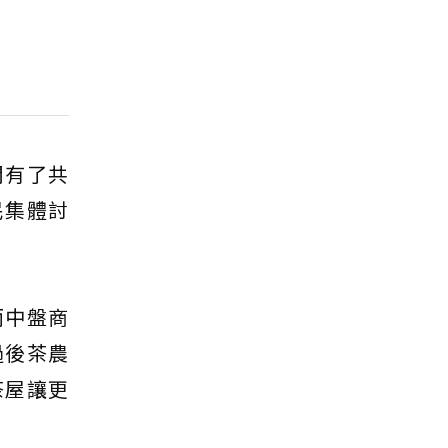
間有了共
民集體討
而中盤商
過後茶農
茶屋讓更