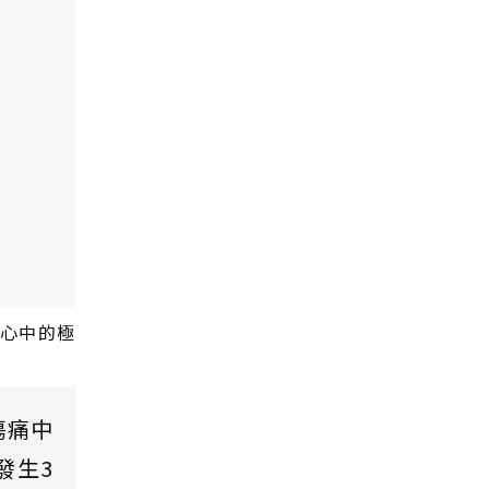
士心中的極
傷痛中
發生3