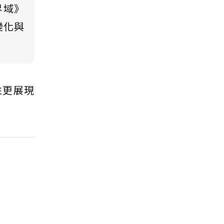
界域》
變化與
性更展現