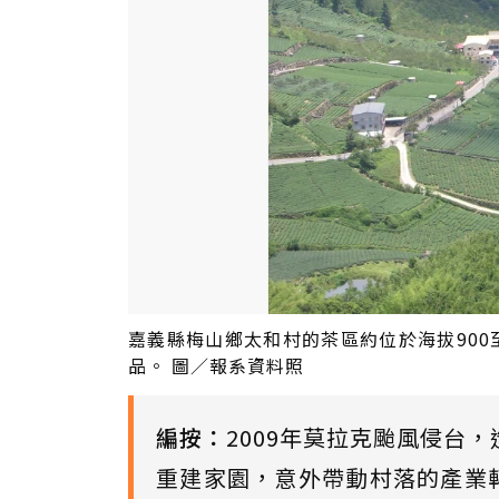
嘉義縣梅山鄉太和村的茶區約位於海拔900
品。 圖／報系資料照
編按：
2009年莫拉克颱風侵台
重建家園，意外帶動村落的產業轉