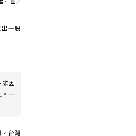
屋。 圖／
聚出一股
不能因
況。─
用。台灣