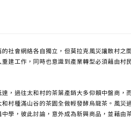
落的社會網絡各自獨立，但莫拉克風災讓散村之
入重建工作，同時也意識到產業轉型必須藉由村
抵達，過往太和村的茶葉產銷大多仰賴中盤商，
太和村種滿山谷的茶園全做輕發酵烏龍茶。風災
錯中學，彼此討論，意外成為新興商品，並藉由
。