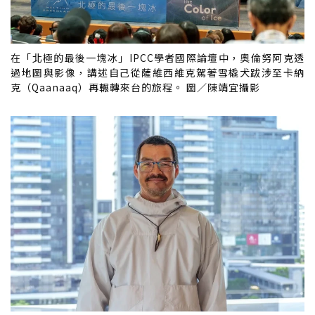
在「北極的最後一塊冰」IPCC學者國際論壇中，奧倫努阿克透
過地圖與影像，講述自己從薩維西維克駕著雪橇犬跋涉至卡納
克（Qaanaaq）再輾轉來台的旅程。 圖／陳靖宜攝影