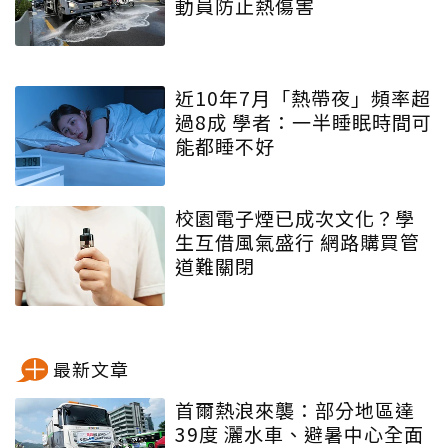
動員防止熱傷害
近10年7月「熱帶夜」頻率超
過8成 學者：一半睡眠時間可
能都睡不好
校園電子煙已成次文化？學
生互借風氣盛行 網路購買管
道難關閉
最新文章
首爾熱浪來襲：部分地區達
39度 灑水車、避暑中心全面