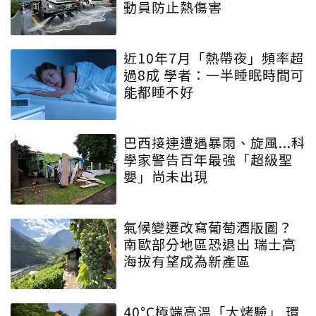
動員防止熱傷害
近10年7月「熱帶夜」頻率超
過8成 學者：一半睡眠時間可
能都睡不好
巴西接連遭遇暴雨、旋風...科
學家警告百年最強「超級聖
嬰」尚未出現
氣候變遷改寫葡萄酒版圖？
南歐部分地區恐退出 瑞士高
海拔有望成為新產區
40°C極端高溫「大烤驗」 環