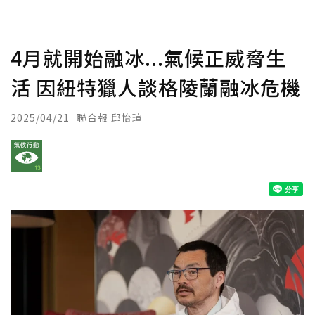
4月就開始融冰...氣候正威脅生
活 因紐特獵人談格陵蘭融冰危機
2025/04/21
聯合報 邱怡瑄