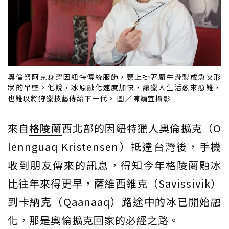
奧倫努阿克身穿因紐特傳統服飾，頸上掛著麝牛骨製成魚叉形
狀的吊墜。他說，冰原融化速度加快，讓獵人生活愈來愈難，
也難以將狩獵技藝傳給下一代。 圖／陳靖宜攝影
來自
格陵蘭
西北部的因紐特獵人奧倫擴克（O
lennguaq Kristensen）抵達台灣後，手機
收到朋友傳來的訊息，得知今年格陵蘭融冰
比往年來得更早，薩維西維克（Savissivik）
到卡納克（Qaanaaq）路途中的冰已開始融
化，那是奧倫擴克回家的必經之路。