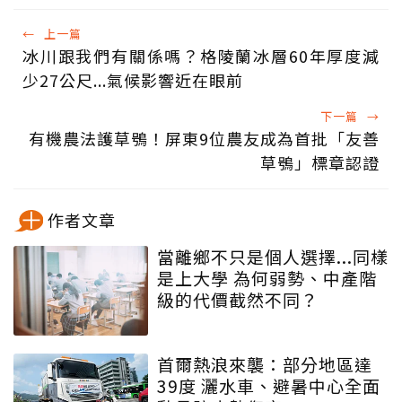
←
上一篇
冰川跟我們有關係嗎？格陵蘭冰層60年厚度減
少27公尺...氣候影響近在眼前
下一篇
→
有機農法護草鴞！屏東9位農友成為首批「友善
草鴞」標章認證
作者文章
當離鄉不只是個人選擇...同樣
是上大學 為何弱勢、中產階
級的代價截然不同？
首爾熱浪來襲：部分地區達
39度 灑水車、避暑中心全面