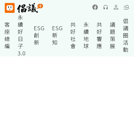
永
倡
客
續
共
永
共
議
ESG
ESG
議
座
好
好
續
好
題
創
新
圈
總
日
社
地
響
策
新
知
活
編
子
會
球
應
展
動
3.0