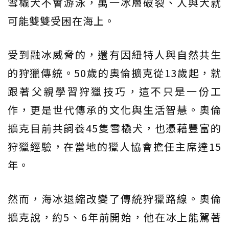
雪橇犬不會游泳，萬一冰層破裂、人與犬就
可能雙雙受困在海上。
受到融冰威脅的，還有因紐特人與自然共生
的狩獵傳統。50歲的奧倫擴克從13歲起，就
跟著父親學習狩獵技巧，這不只是一份工
作，更是世代傳承的文化與生活智慧。奧倫
擴克目前共飼養45隻雪橇犬，也憑藉豐富的
狩獵經驗，在當地的獵人協會擔任主席達15
年。
然而，海冰退縮改變了傳統狩獵路線。奧倫
擴克說，約5、6年前開始，他在冰上能駕著