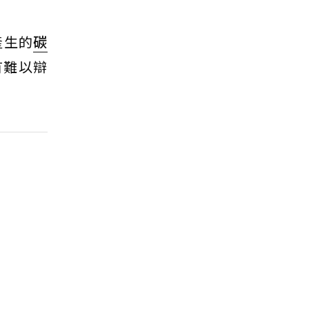
產生的
碳
有難以辯