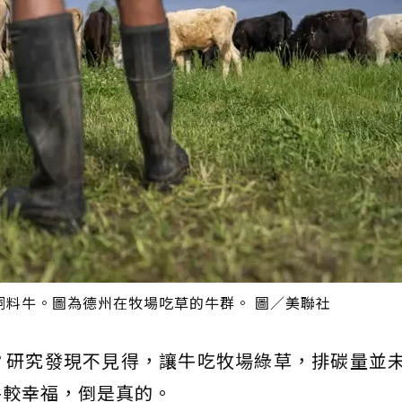
飼料牛。圖為德州在牧場吃草的牛群。 圖／美聯社
？研究發現不見得，讓牛吃牧場綠草，排碳量並
牛較幸福，倒是真的。