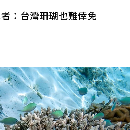
學者：台灣珊瑚也難倖免