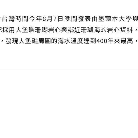
」於台灣時間今年8月7日晚間發表由墨爾本大學
究採用大堡礁珊瑚岩心與鄰近珊瑚海的岩心資料
度，發現大堡礁周圍的海水溫度達到400年來最高