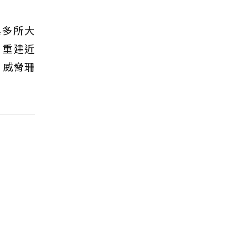
與多所大
，重建近
，威脅珊