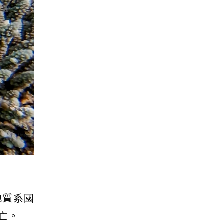
地質系國
亡。