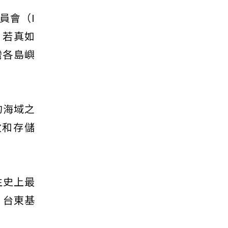
員會（I
。若真如
灣各島嶼
的海域之
收和存儲
生史上最
、台東基