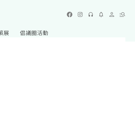
策展
倡議圈活動