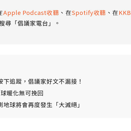
在
Apple Podcast收聽
、在
Spotify收聽
、在
KK
搜尋「倡議家電台」。
ews 按下追蹤，倡議家好文不漏接！
：全球暖化無可挽回
測地球將會再度發生「大滅絕」