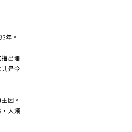
的3年。
究指出珊
尤其是今
的主因。
態，人類