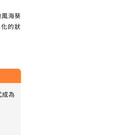
颱風海葵
白化的狀
式成為