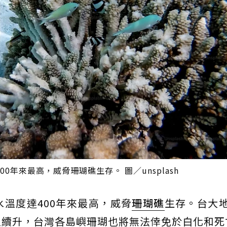
年來最高，威脅珊瑚礁生存。 圖／unsplash
水溫度達400年來最高，威脅
珊瑚礁
生存。台大
溫續升，台灣各島嶼珊瑚也將無法倖免於白化和死