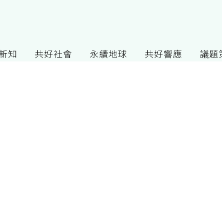
G新知
共好社會
永續地球
共好響應
議題