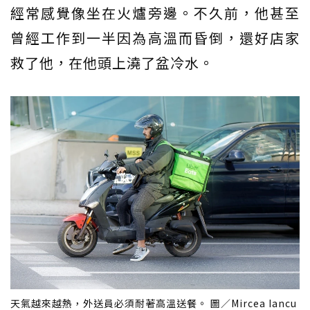
經常感覺像坐在火爐旁邊。不久前，他甚至
曾經工作到一半因為高溫而昏倒，還好店家
救了他，在他頭上澆了盆冷水。
天氣越來越熱，外送員必須耐著高溫送餐。 圖／Mircea Iancu