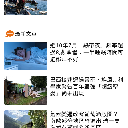
最新文章
近10年7月「熱帶夜」頻率超
過8成 學者：一半睡眠時間可
能都睡不好
巴西接連遭遇暴雨、旋風...科
學家警告百年最強「超級聖
嬰」尚未出現
氣候變遷改寫葡萄酒版圖？
南歐部分地區恐退出 瑞士高
海拔有望成為新產區