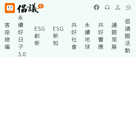
永
倡
客
續
共
永
共
議
ESG
ESG
議
座
好
好
續
好
題
創
新
圈
總
日
社
地
響
策
新
知
活
編
子
會
球
應
展
動
3.0