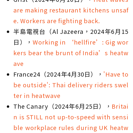
are making restaurant kitchens unsaf
e. Workers are fighting back.
半島電視台（Al Jazeera，2024年6月15
日），
Working in ‘hellfire’: Gig wor
kers bear the brunt of India’s heatw
ave
France24（2024年4月30日），
'Have to
be outside': Thai delivery riders swel
ter in heatwave
The Canary（2024年6月25日），
Britai
n is STILL not up-to-speed with sensi
ble workplace rules during UK heatw