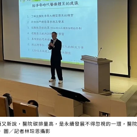
長簡又新說，醫院碳排量高，是永續發展不得忽視的一環，醫
 圖／記者林琮恩攝影