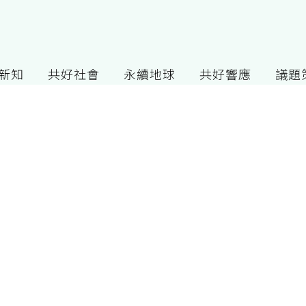
G新知
共好社會
永續地球
共好響應
議題