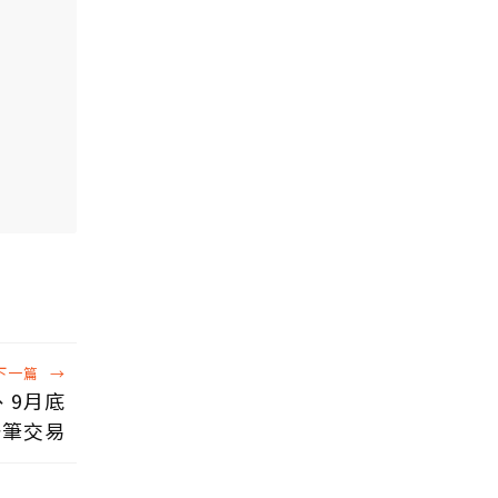
下一篇
→
、9月底
一筆交易