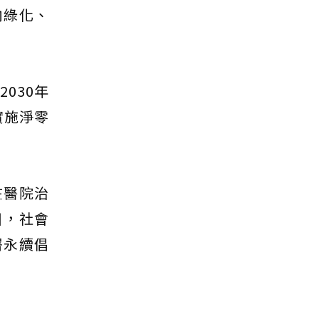
向綠化、
030年
實施淨零
在醫院治
目，社會
署永續倡