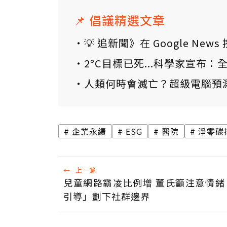
📌 倡議精選文章
💡 追新聞》在 Google N
2°C目標已死...科學家宣布
人類何時會滅亡？超級電腦預
企業永續
ESG
醫院
淨零碳
←
上一篇
兒童網路霸凌比例增 董氏籲注意情緒
引導」劃下社群邊界