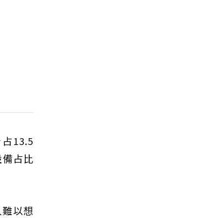
13.5
設備占比
人難以想