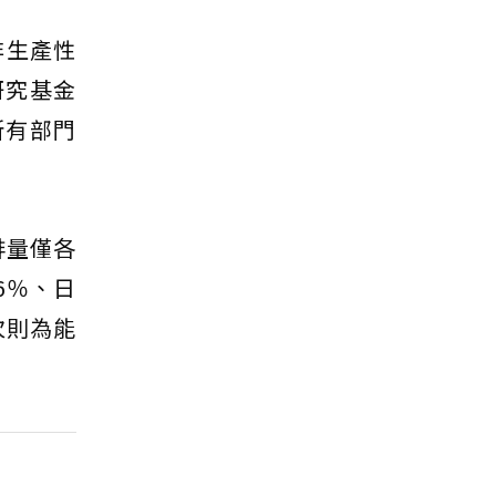
非生產性
研究基金
所有部門
排量僅各
6％、日
次則為能