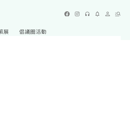
策展
倡議圈活動