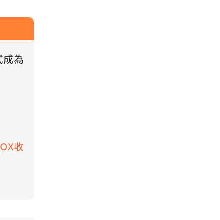
式成為
BOX收