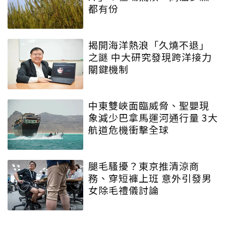
都有份
揭開海洋熱浪「久燒不退」
之謎 中大研究發現跨洋接力
關鍵機制
中東雙峽面臨威脅、聖嬰現
象減少巴拿馬運河通行量 3大
航道危機衝擊全球
腿毛騷擾？東京推清涼商
務、穿短褲上班 意外引發男
女除毛禮儀討論