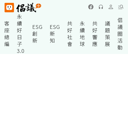
永
倡
客
續
共
永
共
議
ESG
ESG
議
座
好
好
續
好
題
創
新
圈
總
日
社
地
響
策
新
知
活
編
子
會
球
應
展
動
3.0