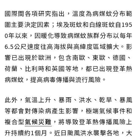
國際間各項研究指出，溫度為病媒蚊分布範
圍主要決定因素；埃及斑蚊和白線斑蚊自195
0年以來，因暖化導致病媒蚊族群分布以每年
6.5公尺速度往高海拔與高緯度區域擴大。影
響已出現於歐洲，包含南歐、東歐、德國、
荷蘭、比利時和英國等地，都已出現登革熱
病媒蚊，提高病毒傳播與流行風險。
此外，氣溫上升、暴雨、洪水、乾旱、暴風
等都會對傳染病產生影響，極端氣候事件和
複合型
氣候災難
，將導致登革熱傳播風險上
升持續約1個月。近日颱風洪水襲擊各地，大