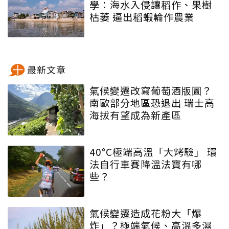
學：海水入侵讓稻作、果樹
枯萎 逼出稻蝦輪作農業
最新文章
氣候變遷改寫葡萄酒版圖？
南歐部分地區恐退出 瑞士高
海拔有望成為新產區
40°C極端高溫「大烤驗」 環
法自行車賽降溫法寶有哪
些？
氣候變遷造成花粉大「爆
炸」？極端氣候、高溫多濕