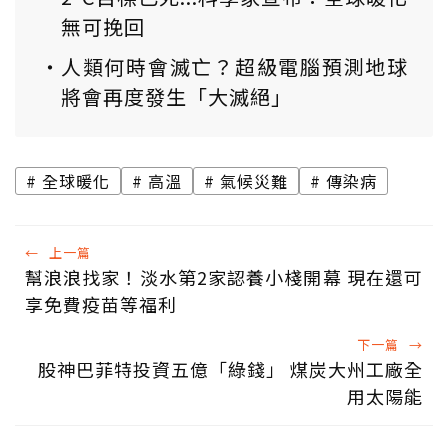
無可挽回
人類何時會滅亡？超級電腦預測地球
將會再度發生「大滅絕」
全球暖化
高溫
氣候災難
傳染病
←
上一篇
幫浪浪找家！淡水第2家認養小棧開幕 現在還可
享免費疫苗等福利
下一篇
→
股神巴菲特投資五億「綠錢」 煤炭大州工廠全
用太陽能