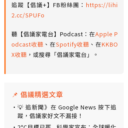
追蹤【倡議+】FB粉絲團：
https://lihi
2.cc/SPUFo
聽【倡議家電台】Podcast：在
Apple P
odcast收聽
、在
Spotify收聽
、在
KKBO
X收聽
，或搜尋「倡議家電台」。
📌 倡議精選文章
💡 追新聞》在 Google News 按下追
蹤，倡議家好文不漏接！
2°C目標已死...科學家宣布：全球暖化