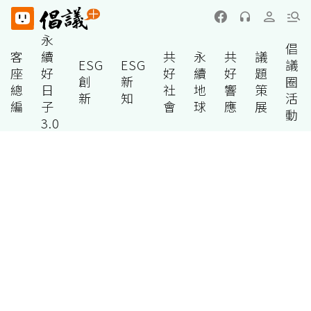
永
倡
客
續
共
永
共
議
ESG
ESG
議
座
好
好
續
好
題
創
新
圈
總
日
社
地
響
策
新
知
活
編
子
會
球
應
展
動
3.0