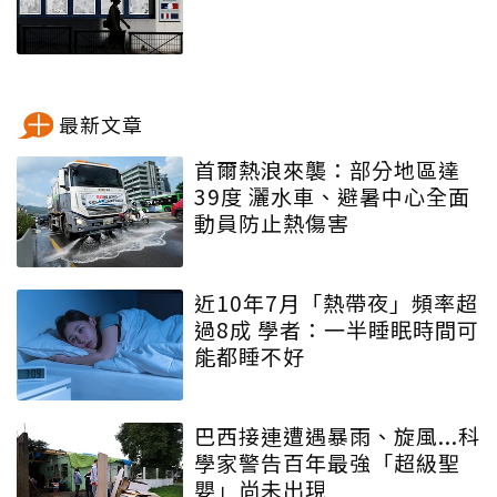
最新文章
首爾熱浪來襲：部分地區達
39度 灑水車、避暑中心全面
動員防止熱傷害
近10年7月「熱帶夜」頻率超
過8成 學者：一半睡眠時間可
能都睡不好
巴西接連遭遇暴雨、旋風...科
學家警告百年最強「超級聖
嬰」尚未出現