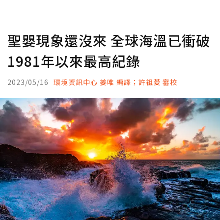
聖嬰現象還沒來 全球海溫已衝破
1981年以來最高紀錄
2023/05/16
環境資訊中心 姜唯 編譯；許祖菱 審校