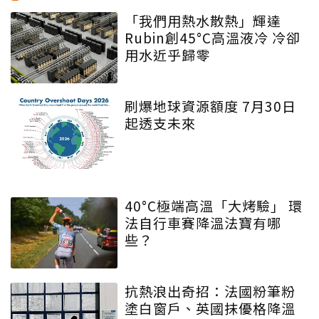
「我們用熱水散熱」輝達
Rubin創45°C高溫液冷 冷卻
用水近乎歸零
刷爆地球資源額度 7月30日
起透支未來
40°C極端高溫「大烤驗」 環
法自行車賽降溫法寶有哪
些？
抗熱浪出奇招：法國粉筆粉
塗白窗戶、英國抹優格降溫