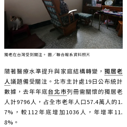
獨老在台灣受到關注。 圖／聯合報系資料照片
隨著醫療水準提升與家庭結構轉變，
獨居老
人
議題備受關注。北市主計處19日公布統計
數據，去年年底
台北市
列冊需關懷的獨居老
人計9796人，占全市老年人口57.4萬人的1.
7%，較112年底增加1036人，年增率11.
8%。