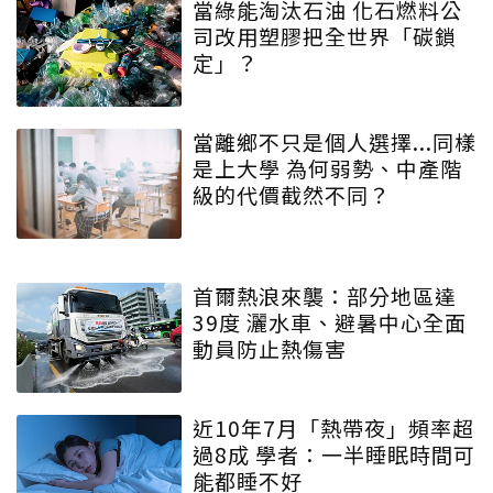
當綠能淘汰石油 化石燃料公
司改用塑膠把全世界「碳鎖
定」？
當離鄉不只是個人選擇...同樣
是上大學 為何弱勢、中產階
級的代價截然不同？
首爾熱浪來襲：部分地區達
39度 灑水車、避暑中心全面
動員防止熱傷害
近10年7月「熱帶夜」頻率超
過8成 學者：一半睡眠時間可
能都睡不好