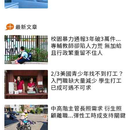
最新文章
校園暴力通報3年破3萬件...
專輔教師卻陷人力荒 無加給
且行政繁重留不住人
2/3美國青少年找不到打工？
入門職缺大量減少 學生打工
已成可遇不可求
中高階主管長照需求 衍生照
顧離職...彈性工時成支持關鍵