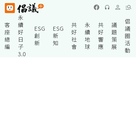
永
倡
客
續
共
永
共
議
ESG
ESG
議
座
好
好
續
好
題
創
新
圈
總
日
社
地
響
策
新
知
活
編
子
會
球
應
展
動
3.0