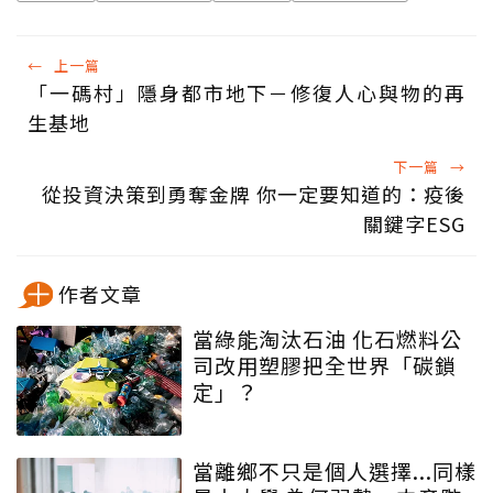
←
上一篇
「一碼村」隱身都市地下－修復人心與物的再
生基地
下一篇
→
從投資決策到勇奪金牌 你一定要知道的：疫後
關鍵字ESG
作者文章
當綠能淘汰石油 化石燃料公
司改用塑膠把全世界「碳鎖
定」？
當離鄉不只是個人選擇...同樣