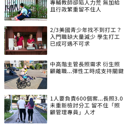
專輔教師卻陷人力荒 無加給
且行政繁重留不住人
2/3美國青少年找不到打工？
入門職缺大量減少 學生打工
已成可遇不可求
中高階主管長照需求 衍生照
顧離職...彈性工時成支持關鍵
1人要負責600個案...長照3.0
未重新檢討分工 留不住「照
顧管理專員」人才