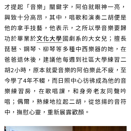
才提起「音樂」關鍵字，阿伯就眼神一亮，
興致十分高昂，其中，唱歌和演奏二胡便是
他的拿手技藝，他表示，之所以學音樂要歸
功於畢業於
文化大學
國劇系的大女兒；擅長
琵琶、鋼琴、柳琴等多種中西樂器的她，在
爸爸退休後，建議他每週到社區大學練習二
胡2小時，原本就愛音樂的阿伯樂此不疲，至
今學了4年不輟，而日照中心彷彿成為他的音
樂練習房，在歌唱課，和身旁老友同聲吟
唱；偶爾，熟練地拉起二胡，從悠揚的音符
中，撫慰心靈，重新展露歡顏。