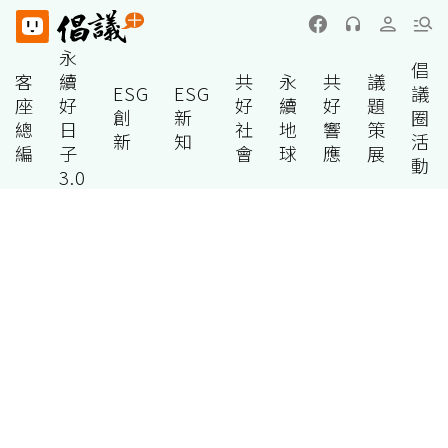
永
倡
客
續
共
永
共
議
ESG
ESG
議
座
好
好
續
好
題
創
新
圈
總
日
社
地
響
策
新
知
活
編
子
會
球
應
展
動
3.0