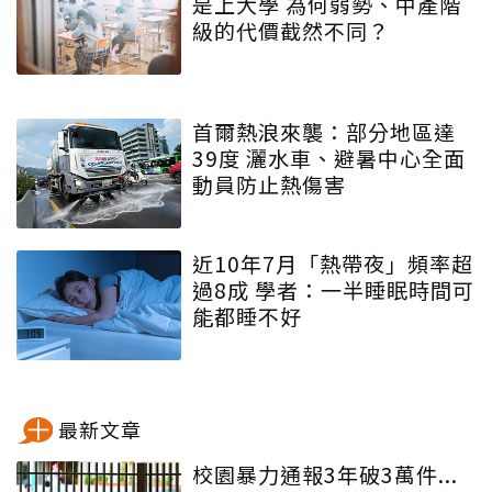
是上大學 為何弱勢、中產階
級的代價截然不同？
首爾熱浪來襲：部分地區達
39度 灑水車、避暑中心全面
動員防止熱傷害
近10年7月「熱帶夜」頻率超
過8成 學者：一半睡眠時間可
能都睡不好
最新文章
校園暴力通報3年破3萬件...