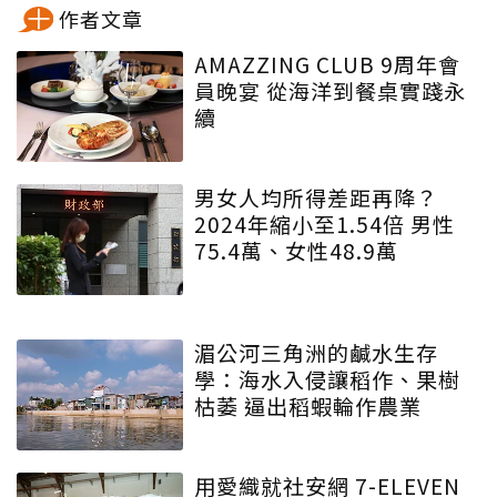
作者文章
AMAZZING CLUB 9周年會
員晚宴 從海洋到餐桌實踐永
續
男女人均所得差距再降？
2024年縮小至1.54倍 男性
75.4萬、女性48.9萬
湄公河三角洲的鹹水生存
學：海水入侵讓稻作、果樹
枯萎 逼出稻蝦輪作農業
用愛織就社安網 7-ELEVEN