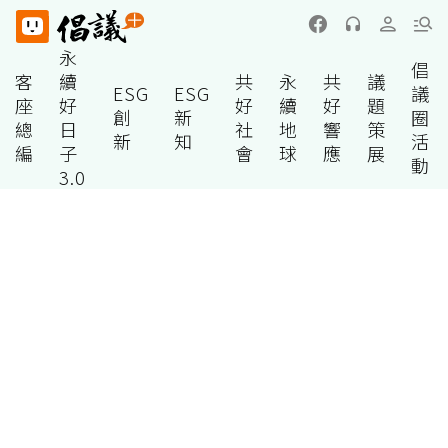
永
倡
客
續
共
永
共
議
ESG
ESG
議
座
好
好
續
好
題
創
新
圈
總
日
社
地
響
策
新
知
活
編
子
會
球
應
展
動
3.0