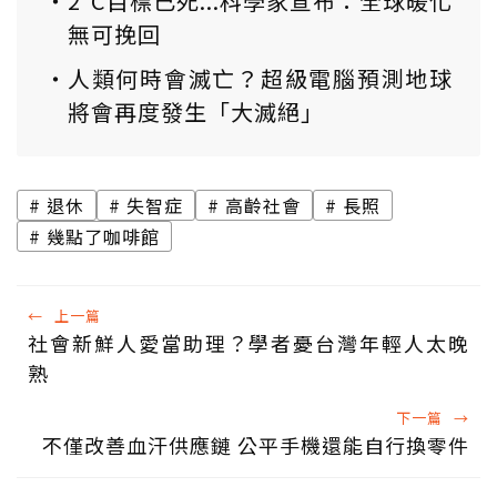
2°C目標已死...科學家宣布：全球暖化
無可挽回
人類何時會滅亡？超級電腦預測地球
將會再度發生「大滅絕」
退休
失智症
高齡社會
長照
幾點了咖啡館
←
上一篇
社會新鮮人愛當助理？學者憂台灣年輕人太晚
熟
下一篇
→
不僅改善血汗供應鏈 公平手機還能自行換零件