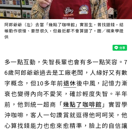
阿郎爺爺（左）去當「幾點了咖啡館」實習生，曾找錯錢，結
帳動作很慢、要想很久，但最近都不會算錯了。圖／楊東學提
供
多一點互動，失智長輩也會有多一點笑容。7
6歲阿郎爺爺過去是工廠老闆，人緣好又有數
字概念，但10多年前
退休
後中風，記憶力漸
衰也變得內向不愛笑，確診輕度失智。半年
前，他到統一超商「
幾點了咖啡館
」實習學
沖咖啡，客人一句讚賞就逗得他呵呵笑，他
心算找錢能力也愈來愈精準，臉上的自信讓