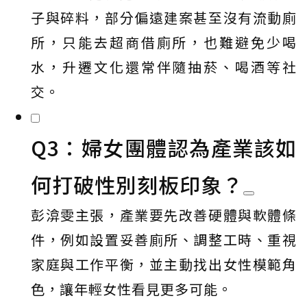
子與碎料，部分偏遠建案甚至沒有流動廁
所，只能去超商借廁所，也難避免少喝
水，升遷文化還常伴隨抽菸、喝酒等社
交。
Q3：婦女團體認為產業該如
何打破性別刻板印象？
彭渰雯主張，產業要先改善硬體與軟體條
件，例如設置妥善廁所、調整工時、重視
家庭與工作平衡，並主動找出女性模範角
色，讓年輕女性看見更多可能。