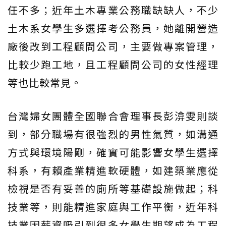
任不多；近年土木專業公務職缺缺人，不少
土木系女學生多選擇考公務員，她離開營造
廠後改到工程顧問公司，主要做專案管理，
比較少跑工地，且工程顧問公司的女性經理
等也比較常見。
台灣婦女團體全國聯合會理事長彭渰雯則談
到，部分職場有很強烈的男性氣質，如溝通
方式與環境陽剛，確實可能影響女學生選擇
科系，有賴產業精進軟硬體，如建築業應從
檢視是否有妥善的廁所等基礎設施做起；科
技業等，則能精進家庭與工作平衡，近年科
技業因薪資吸引到很多女學生期望成為工程