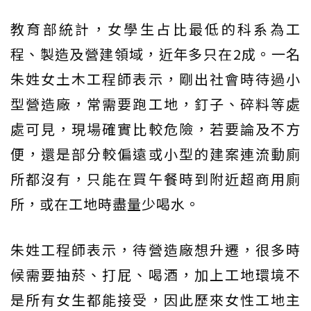
教育部統計，女學生占比最低的科系為工
程、製造及營建領域，近年多只在2成。一名
朱姓女土木工程師表示，剛出社會時待過小
型營造廠，常需要跑工地，釘子、碎料等處
處可見，現場確實比較危險，若要論及不方
便，還是部分較偏遠或小型的建案連流動廁
所都沒有，只能在買午餐時到附近超商用廁
所，或在工地時盡量少喝水。
朱姓工程師表示，待營造廠想升遷，很多時
候需要抽菸、打屁、喝酒，加上工地環境不
是所有女生都能接受，因此歷來女性工地主