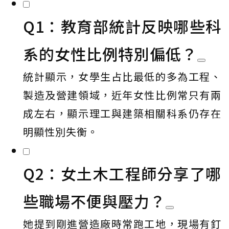
Q1：教育部統計反映哪些科
系的女性比例特別偏低？
統計顯示，女學生占比最低的多為工程、
製造及營建領域，近年女性比例常只有兩
成左右，顯示理工與建築相關科系仍存在
明顯性別失衡。
Q2：女土木工程師分享了哪
些職場不便與壓力？
她提到剛進營造廠時常跑工地，現場有釘