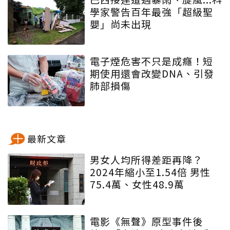
學家警告百年最強「超級聖
嬰」尚未出現
電子煙危害不只是成癮！短
期使用還會改變DNA、引發
肺部損傷
最新文章
男女人均所得差距再降？
2024年縮小至1.54倍 男性
75.4萬、女性48.9萬
電影《無聲》原型事件後