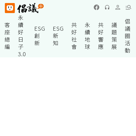
永
倡
客
續
共
永
共
議
ESG
ESG
議
座
好
好
續
好
題
創
新
圈
總
日
社
地
響
策
新
知
活
編
子
會
球
應
展
動
3.0