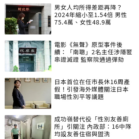
男女人均所得差距再降？
2024年縮小至1.54倍 男性
75.4萬、女性48.9萬
電影《無聲》原型事件後
續：「南聰」2名主任涉隱匿
串證滅證 監察院通過彈劾
日本首位在任市長休16周產
假！引發海外媒體關注日本
職場性別平等議題
成功嶺替代役「性別友善廁
所」引關注 內政部：16中隊
均設友善住宿與盥洗