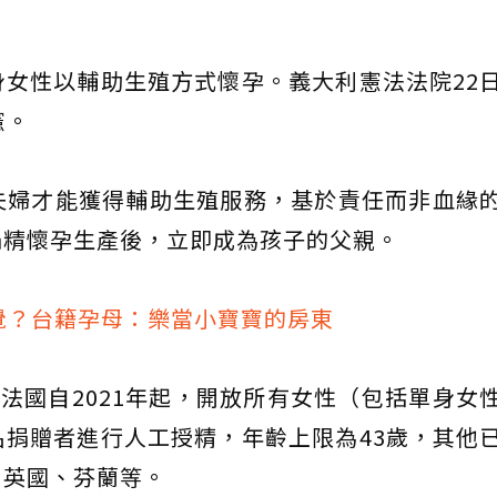
女性以輔助生殖方式懷孕。義大利憲法法院22
憲。
夫婦才能獲得輔助生殖服務，基於責任而非血緣
捐精懷孕生產後，立即成為孩子的父親。
覺？台籍孕母：樂當小寶寶的房東
，法國自2021年起，開放所有女性（包括單身女
捐贈者進行人工授精，年齡上限為43歲，其他
、英國、芬蘭等。