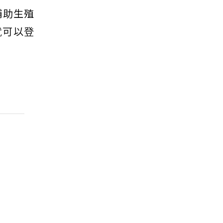
輔助生殖
就可以登