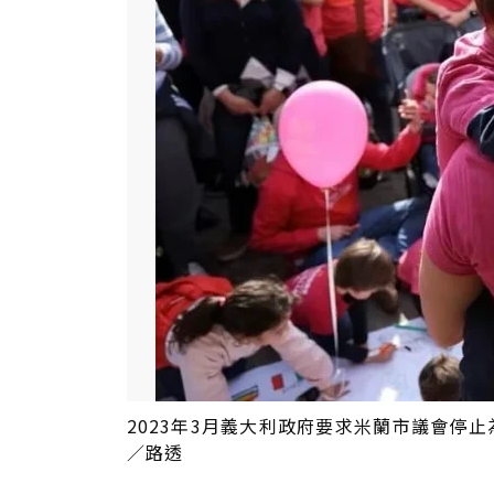
2023年3月義大利政府要求米蘭市議會停
／路透