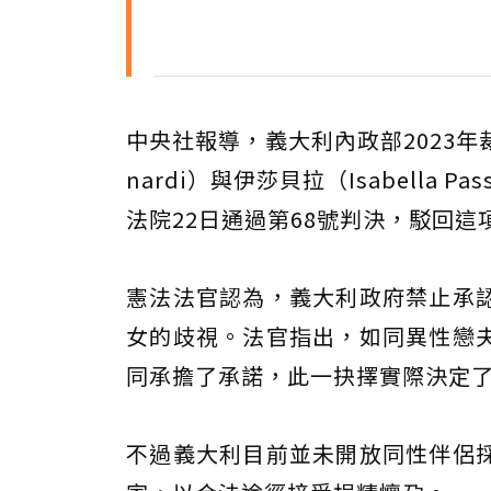
中央社報導，義大利內政部2023年裁
nardi）與伊莎貝拉（Isabella
法院22日通過第68號判決，駁回這
憲法法官認為，義大利政府禁止承
女的歧視。法官指出，如同異性戀
同承擔了承諾，此一抉擇實際決定
不過義大利目前並未開放同性伴侶