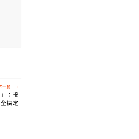
下一篇
→
通」：報
站全搞定