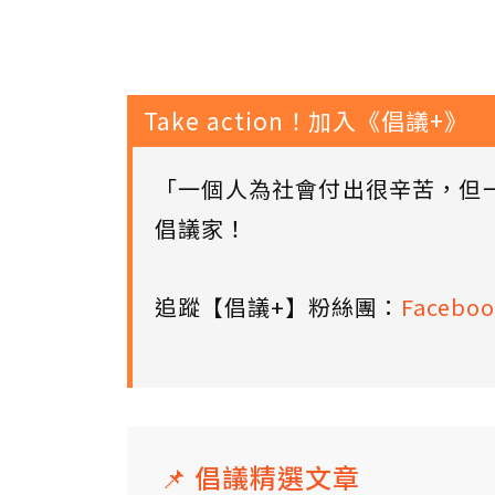
Take action！加入《倡議+》
「一個人為社會付出很辛苦，但
倡議家！
追蹤【倡議+】粉絲團：
Faceboo
📌 倡議精選文章