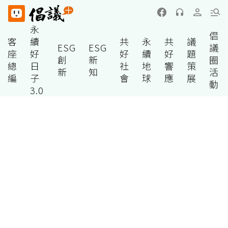
永
倡
客
續
共
永
共
議
ESG
ESG
議
座
好
好
續
好
題
創
新
圈
總
日
社
地
響
策
新
知
活
編
子
會
球
應
展
動
3.0