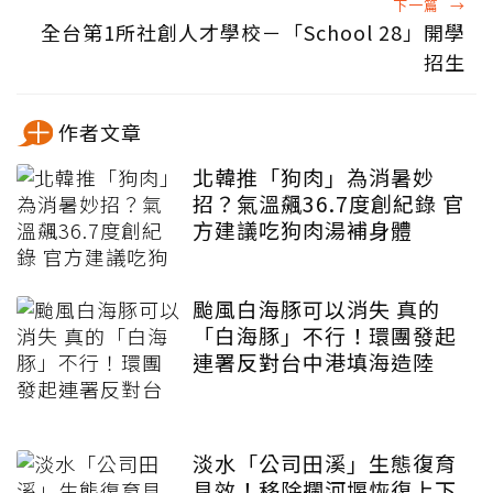
下一篇
→
全台第1所社創人才學校－「School 28」開學
招生
作者文章
北韓推「狗肉」為消暑妙
招？氣溫飆36.7度創紀錄 官
方建議吃狗肉湯補身體
颱風白海豚可以消失 真的
「白海豚」不行！環團發起
連署反對台中港填海造陸
淡水「公司田溪」生態復育
見效！移除攔河堰恢復上下