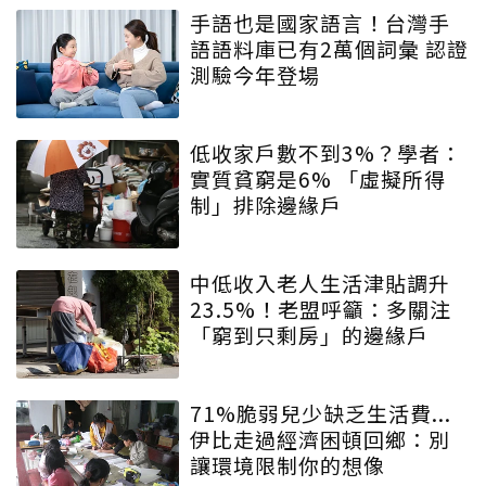
手語也是國家語言！台灣手
語語料庫已有2萬個詞彙 認證
測驗今年登場
低收家戶數不到3%？學者：
實質貧窮是6% 「虛擬所得
制」排除邊緣戶
中低收入老人生活津貼調升
23.5%！老盟呼籲：多關注
「窮到只剩房」的邊緣戶
71%脆弱兒少缺乏生活費...
伊比走過經濟困頓回鄉：別
讓環境限制你的想像