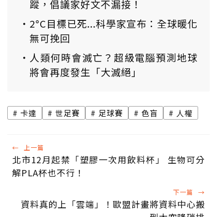
蹤，倡議家好文不漏接！
2°C目標已死...科學家宣布：全球暖化
無可挽回
人類何時會滅亡？超級電腦預測地球
將會再度發生「大滅絕」
卡達
世足賽
足球賽
色盲
人權
←
上一篇
北市12月起禁「塑膠一次用飲料杯」 生物可分
解PLA杯也不行！
下一篇
→
資料真的上「雲端」！歐盟計畫將資料中心搬