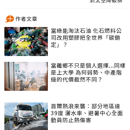
到太空降碳排
作者文章
當綠能淘汰石油 化石燃料公
司改用塑膠把全世界「碳鎖
定」？
當離鄉不只是個人選擇...同樣
是上大學 為何弱勢、中產階
級的代價截然不同？
首爾熱浪來襲：部分地區達
39度 灑水車、避暑中心全面
動員防止熱傷害