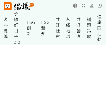
永
倡
客
續
共
永
共
議
ESG
ESG
議
座
好
好
續
好
題
創
新
圈
總
日
社
地
響
策
新
知
活
編
子
會
球
應
展
動
3.0