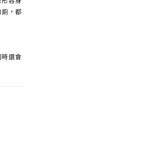
來形容身
如廁，都
別時還會