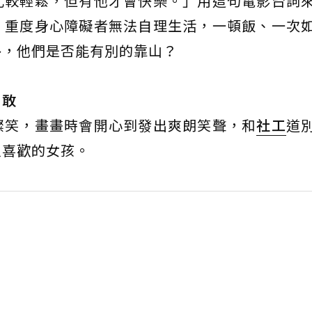
比較輕鬆，但有他才會快樂。」用這句電影台詞
。重度身心障礙者無法自理生活，一頓飯、一次
外，他們是否能有別的靠山？
勇敢
燦笑，畫畫時會開心到發出爽朗笑聲，和
社工
道
人喜歡的女孩。