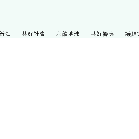
G新知
共好社會
永續地球
共好響應
議題