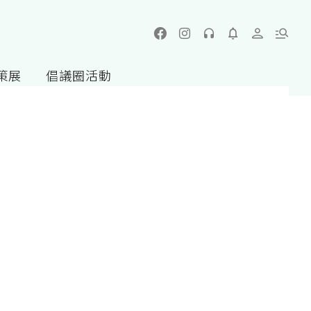
策展
倡議圈活動