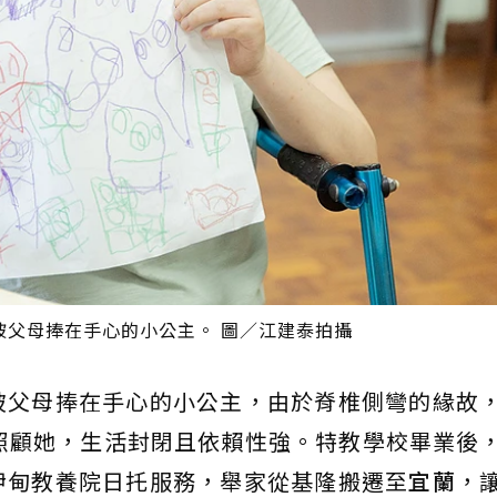
被父母捧在手心的小公主。 圖／江建泰拍攝
被父母捧在手心的小公主，由於脊椎側彎的緣故
照顧她，生活封閉且依賴性強。特教學校畢業後
伊甸教養院日托服務，舉家從基隆搬遷至
宜蘭
，