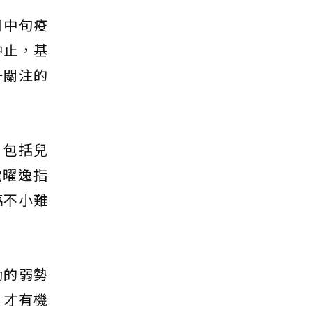
月中旬疫
中止，基
一關注的
，包括兒
沈曜逸指
臨不小難
助的弱勢
，才有機