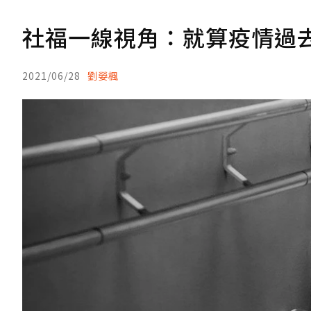
社福一線視角：就算疫情過
2021/06/28
劉嫈楓