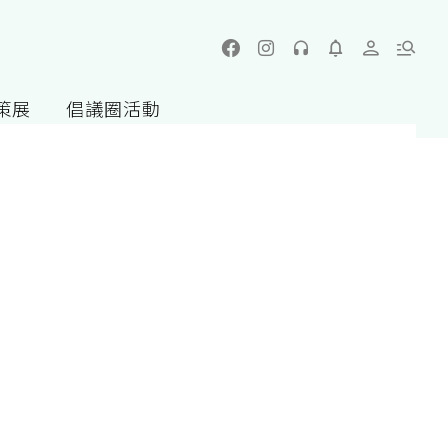
策展
倡議圈活動