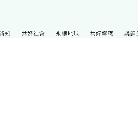
G新知
共好社會
永續地球
共好響應
議題