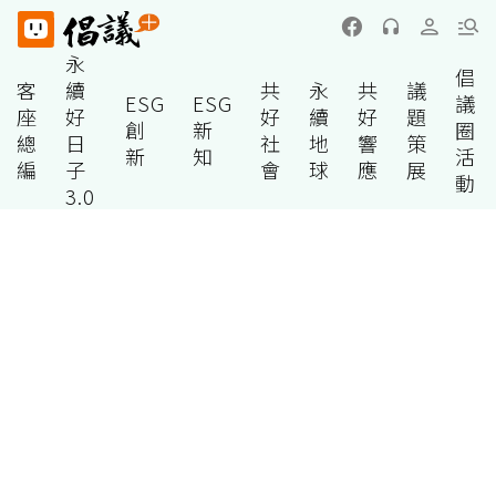
永
倡
客
續
共
永
共
議
ESG
ESG
議
座
好
好
續
好
題
創
新
圈
總
日
社
地
響
策
新
知
活
編
子
會
球
應
展
動
3.0