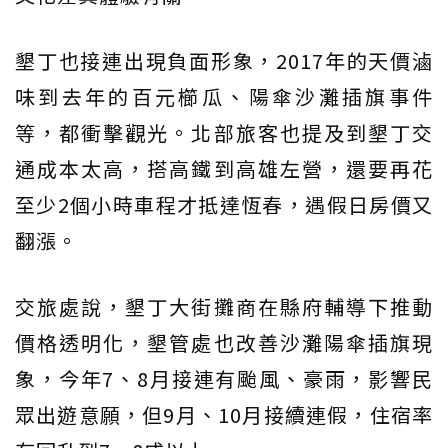
墾丁也接連出現負面形象，2017年的天價滷
味到去年的百元櫛瓜、陽傘沙灘插旗事件
等，都衝擊觀光。北部旅客也提及到墾丁交
通成本太高，搭高鐵到高雄左營，還要再花
至少2個小時車程才抵達恆春，遇假日房價又
翻漲。
交旅處說，墾丁大街攤商在縣府輔導下推動
價格透明化，墾管處也改善沙灘陽傘插旗現
象，今年7、8月接連有颱風、豪雨，影響民
眾出遊意願，但9月、10月接續連假，住宿率