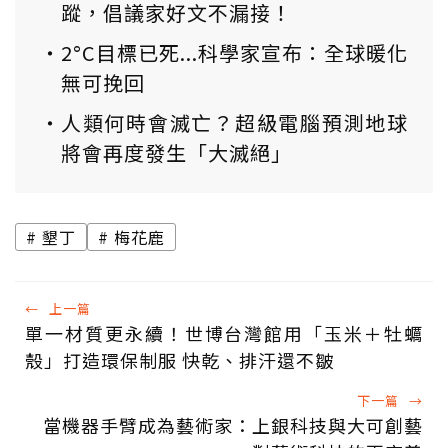
蹤，倡議家好文不漏接！
2°C目標已死...科學家宣布：全球暖化
無可挽回
人類何時會滅亡？超級電腦預測地球
將會再度發生「大滅絕」
墾丁
梅花鹿
←
上一篇
單一材質更永續！世博台灣館用「玉米＋牡蠣
殼」打造環保制服 快乾、排汗還不皺
下一篇
→
當機器手臂成為藝術家：上銀科技與大可創藝