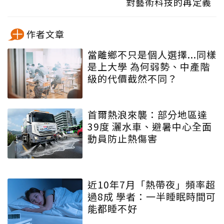
對藝術科技的再定義
作者文章
當離鄉不只是個人選擇...同樣
是上大學 為何弱勢、中產階
級的代價截然不同？
首爾熱浪來襲：部分地區達
39度 灑水車、避暑中心全面
動員防止熱傷害
近10年7月「熱帶夜」頻率超
過8成 學者：一半睡眠時間可
能都睡不好