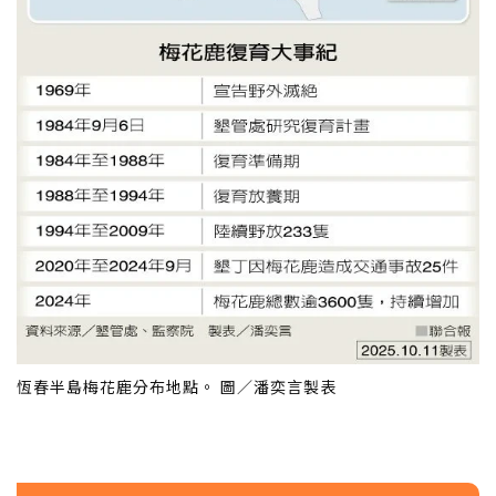
恆春半島梅花鹿分布地點。 圖／潘奕言製表