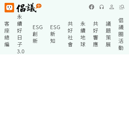
永
倡
客
續
共
永
共
議
ESG
ESG
議
座
好
好
續
好
題
創
新
圈
總
日
社
地
響
策
新
知
活
編
子
會
球
應
展
動
3.0