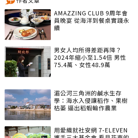
作者文章
AMAZZING CLUB 9周年會
員晚宴 從海洋到餐桌實踐永
續
男女人均所得差距再降？
2024年縮小至1.54倍 男性
75.4萬、女性48.9萬
湄公河三角洲的鹹水生存
學：海水入侵讓稻作、果樹
枯萎 逼出稻蝦輪作農業
用愛織就社安網 7-ELEVEN
攜手三大基金會 看見花東的