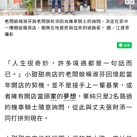
老闆娘楊淑芬與老闆張財添因為機車騎士的詢問，決定在家中
一樓開設雜貨店，服務在地居民與往來的過路客。 圖／江建泰
攝影
「人生很奇妙，許多境遇都是一句話而
已。」小甜甜商店的老闆娘楊淑芬回憶起當
年開店的契機，並不是接手上一輩基業，或
者擁有開店當頭
家
的
夢想
，單純只是2名路過
的機車騎士隨意詢問，從此與丈夫張財添一
同打拼到現在。