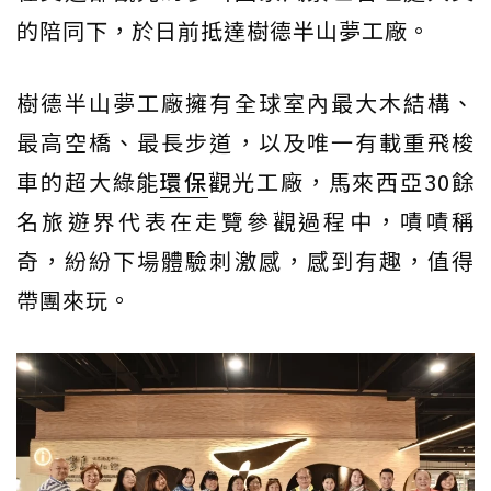
的陪同下，於日前抵達樹德半山夢工廠。
樹德半山夢工廠擁有全球室內最大木結構、
最高空橋、最長步道，以及唯一有載重飛梭
車的超大綠能
環保
觀光工廠，馬來西亞30餘
名旅遊界代表在走覽參觀過程中，嘖嘖稱
奇，紛紛下場體驗刺激感，感到有趣，值得
帶團來玩。