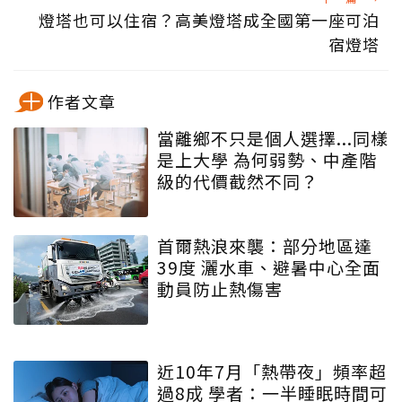
燈塔也可以住宿？高美燈塔成全國第一座可泊
宿燈塔
作者文章
當離鄉不只是個人選擇...同樣
是上大學 為何弱勢、中產階
級的代價截然不同？
首爾熱浪來襲：部分地區達
39度 灑水車、避暑中心全面
動員防止熱傷害
近10年7月「熱帶夜」頻率超
過8成 學者：一半睡眠時間可