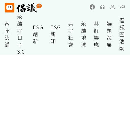
永
倡
客
續
共
永
共
議
ESG
ESG
議
座
好
好
續
好
題
創
新
圈
總
日
社
地
響
策
新
知
活
編
子
會
球
應
展
動
3.0