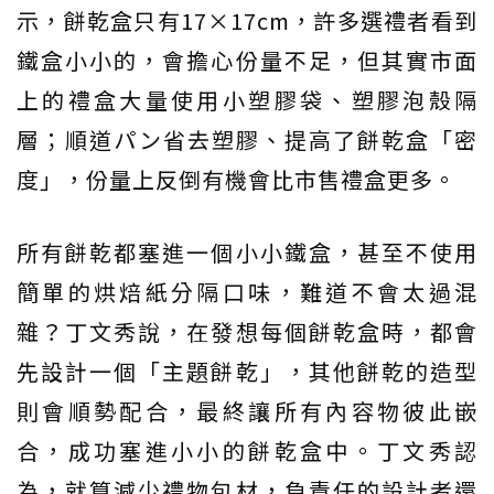
示，餅乾盒只有17×17cm，許多選禮者看到
鐵盒小小的，會擔心份量不足，但其實市面
上的禮盒大量使用小塑膠袋、塑膠泡殼隔
層；順道パン省去塑膠、提高了餅乾盒「密
度」，份量上反倒有機會比市售禮盒更多。
所有餅乾都塞進一個小小鐵盒，甚至不使用
簡單的烘焙紙分隔口味，難道不會太過混
雜？丁文秀說，在發想每個餅乾盒時，都會
先設計一個「主題餅乾」，其他餅乾的造型
則會順勢配合，最終讓所有內容物彼此嵌
合，成功塞進小小的餅乾盒中。丁文秀認
為，就算減少禮物包材，負責任的設計者還