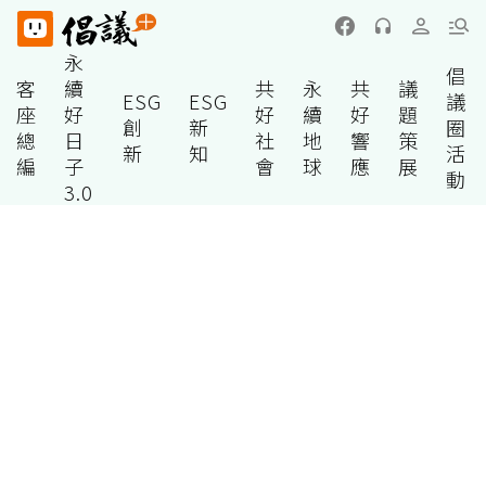
永
倡
客
續
共
永
共
議
ESG
ESG
議
座
好
好
續
好
題
創
新
圈
總
日
社
地
響
策
新
知
活
編
子
會
球
應
展
動
3.0