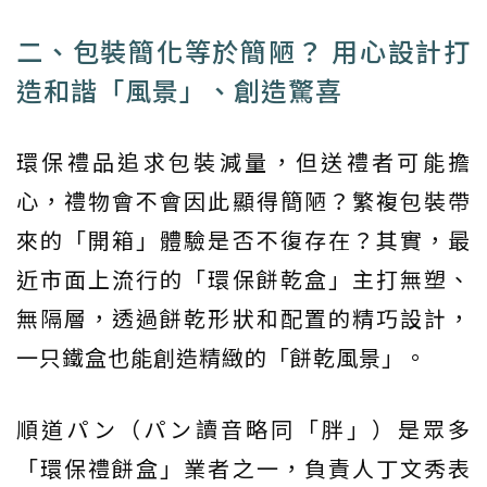
二、包裝簡化等於簡陋？ 用心設計打
造和諧「風景」、創造驚喜
環保禮品追求包裝減量，但送禮者可能擔
心，禮物會不會因此顯得簡陋？繁複包裝帶
來的「開箱」體驗是否不復存在？其實，最
近市面上流行的「環保餅乾盒」主打無塑、
無隔層，透過餅乾形狀和配置的精巧設計，
一只鐵盒也能創造精緻的「餅乾風景」。
順道パン（パン讀音略同「胖」）是眾多
「環保禮餅盒」業者之一，負責人丁文秀表