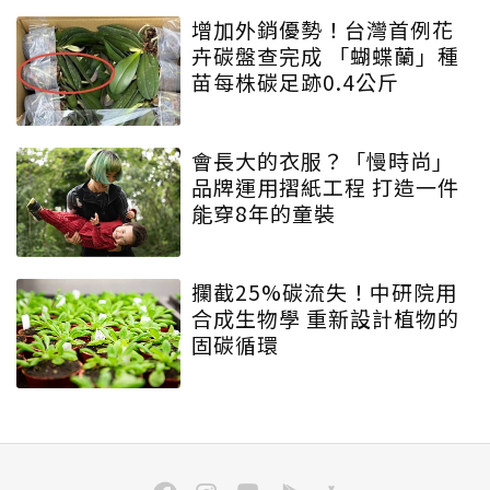
增加外銷優勢！台灣首例花
卉碳盤查完成 「蝴蝶蘭」種
苗每株碳足跡0.4公斤
會長大的衣服？「慢時尚」
品牌運用摺紙工程 打造一件
能穿8年的童裝
攔截25%碳流失！中研院用
合成生物學 重新設計植物的
固碳循環