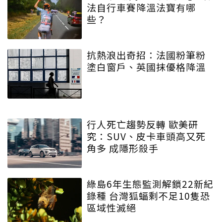
法自行車賽降溫法寶有哪
些？
抗熱浪出奇招：法國粉筆粉
塗白窗戶、英國抹優格降溫
行人死亡趨勢反轉 歐美研
究：SUV、皮卡車頭高又死
角多 成隱形殺手
綠島6年生態監測解鎖22新紀
錄種 台灣狐蝠剩不足10隻恐
區域性滅絕