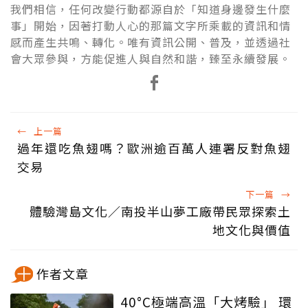
我們相信，任何改變行動都源自於「知道身邊發生什麼
事」開始，因著打動人心的那篇文字所乘載的資訊和情
感而產生共鳴、轉化。唯有資訊公開、普及，並透過社
會大眾參與，方能促進人與自然和諧，臻至永續發展。
←
上一篇
過年還吃魚翅嗎？歐洲逾百萬人連署反對魚翅
交易
下一篇
→
體驗灣島文化／南投半山夢工廠帶民眾探索土
地文化與價值
作者文章
40°C極端高溫「大烤驗」 環