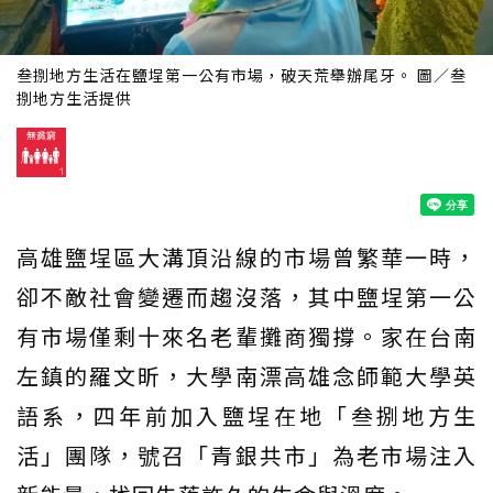
叁捌地方生活在鹽埕第一公有市場，破天荒舉辦尾牙。 圖／叁
捌地方生活提供
高雄鹽埕區大溝頂沿線的市場曾繁華一時，
卻不敵社會變遷而趨沒落，其中鹽埕第一公
有市場僅剩十來名老輩攤商獨撐。家在台南
左鎮的羅文昕，大學南漂高雄念師範大學英
語系，四年前加入鹽埕在地「叁捌地方生
活」團隊，號召「青銀共市」為老市場注入