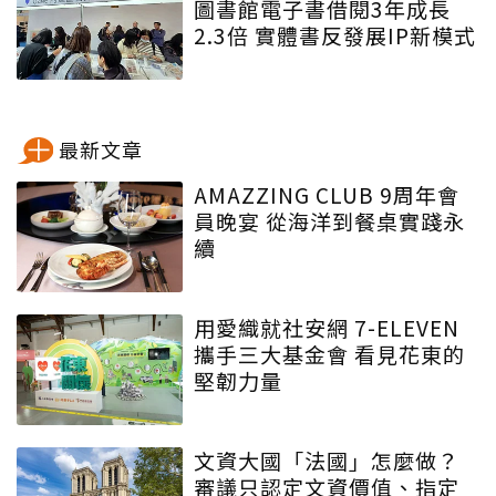
圖書館電子書借閱3年成長
2.3倍 實體書反發展IP新模式
最新文章
AMAZZING CLUB 9周年會
員晚宴 從海洋到餐桌實踐永
續
用愛織就社安網 7-ELEVEN
攜手三大基金會 看見花東的
堅韌力量
文資大國「法國」怎麼做？
審議只認定文資價值、指定