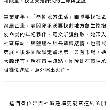
新能量，找回失落許久的生命與溫度。
畢業那年，「叁捌地方生活」團隊要找社區
策展企畫，老闆邱承漢要找對
地方創生
懷抱
使命感的年輕夥伴，羅文昕獲錄取，她深入
社區探訪，與鹽埕在地長輩博感情，也嘗試
策展。後來團隊鎖定鹽埕第一公有市場，她
大膽建言，應在市場蹲點，團隊即在市場承
租攤位進駐，意外擦出火花。
「這個攤位是與社區建構更親密連結的開