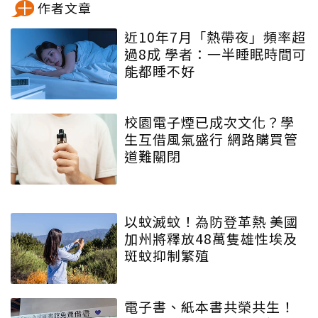
作者文章
近10年7月「熱帶夜」頻率超
過8成 學者：一半睡眠時間可
能都睡不好
校園電子煙已成次文化？學
生互借風氣盛行 網路購買管
道難關閉
以蚊滅蚊！為防登革熱 美國
加州將釋放48萬隻雄性埃及
斑蚊抑制繁殖
電子書、紙本書共榮共生！