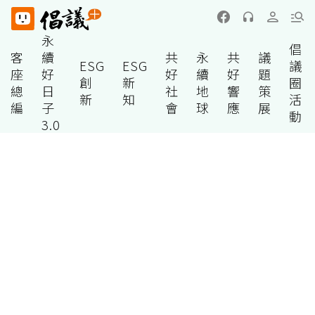
永
倡
客
續
共
永
共
議
ESG
ESG
議
座
好
好
續
好
題
創
新
圈
總
日
社
地
響
策
新
知
活
編
子
會
球
應
展
動
3.0