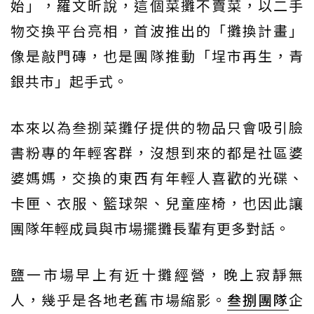
始」，羅文昕說，這個菜攤不賣菜，以二手
物交換平台亮相，首波推出的「攤換計畫」
像是敲門磚，也是團隊推動「埕市再生，青
銀共市」起手式。
本來以為叁捌菜攤仔提供的物品只會吸引臉
書粉專的年輕客群，沒想到來的都是社區婆
婆媽媽，交換的東西有年輕人喜歡的光碟、
卡匣、衣服、籃球架、兒童座椅，也因此讓
團隊年輕成員與市場擺攤長輩有更多對話。
鹽一市場早上有近十攤經營，晚上寂靜無
人，幾乎是各地老舊市場縮影。
叁捌團隊
企