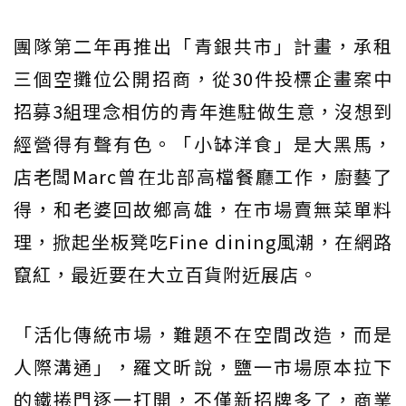
團隊第二年再推出「青銀共市」計畫，承租
三個空攤位公開招商，從30件投標企畫案中
招募3組理念相仿的青年進駐做生意，沒想到
經營得有聲有色。「小缽洋食」是大黑馬，
店老闆Marc曾在北部高檔餐廳工作，廚藝了
得，和老婆回故鄉高雄，在市場賣無菜單料
理，掀起坐板凳吃Fine dining風潮，在網路
竄紅，最近要在大立百貨附近展店。
「活化傳統市場，難題不在空間改造，而是
人際溝通」，羅文昕說，鹽一市場原本拉下
的鐵捲門逐一打開，不僅新招牌多了，商業