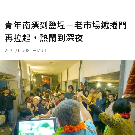
青年南漂到鹽埕－老市場鐵捲門
再拉起，熱鬧到深夜
2021/11/08
王昭月