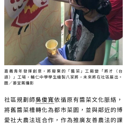
嘉義青年發揮創意，將廢棄的「醬菜」工廠變「將才（台
語）」工場，輔仁中學學生繪製八家將，未來將在社區展出。
圖／姜宜菁攝影
社區規劃師
吳俊寬
依循原有醬菜文化脈絡，
將舊醬菜槽轉化為都市菜園，並與鄰近的博
愛社大農法班合作，作為推廣友善農法的課