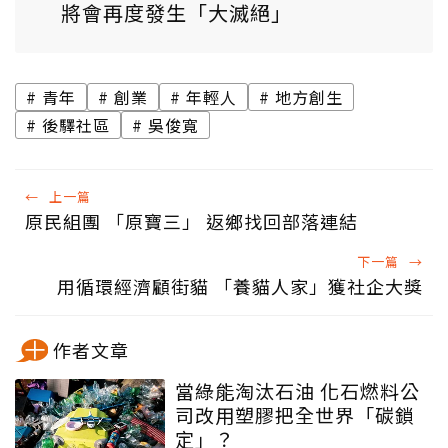
將會再度發生「大滅絕」
青年
創業
年輕人
地方創生
後驛社區
吳俊寬
←
上一篇
原民組團 「原寶三」 返鄉找回部落連結
下一篇
→
用循環經濟顧街貓 「養貓人家」獲社企大獎
作者文章
當綠能淘汰石油 化石燃料公
司改用塑膠把全世界「碳鎖
定」？