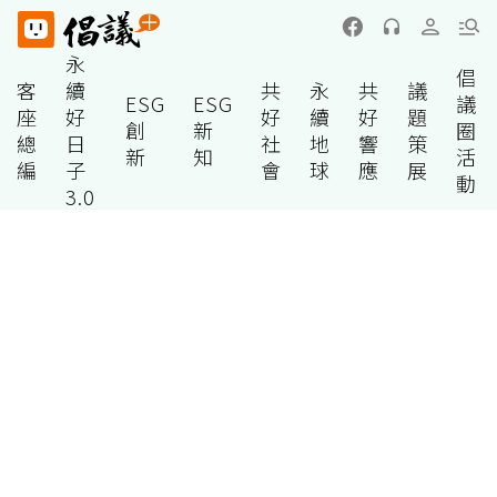
永
倡
客
續
共
永
共
議
ESG
ESG
議
座
好
好
續
好
題
創
新
圈
總
日
社
地
響
策
新
知
活
編
子
會
球
應
展
動
3.0