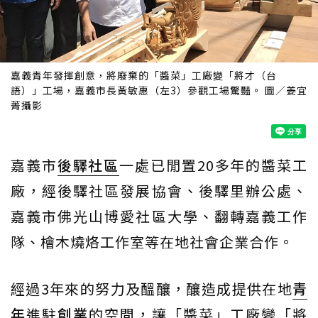
嘉義青年發揮創意，將廢棄的「醬菜」工廠變「將才（台
語）」工場，嘉義市長黃敏惠（左3）參觀工場驚豔。 圖／姜宜
菁攝影
嘉義市
後驛社區
一處已閒置20多年的醬菜工
廠，經後驛社區發展協會、後驛里辦公處、
嘉義市佛光山博愛社區大學、翻轉嘉義工作
隊、檜木燒烙工作室等在地社會企業合作。
經過3年來的努力及醞釀，釀造成提供在地
青
年
進駐
創業
的空間，讓「醬菜」工廠變「將