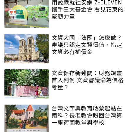
用愛織就社安網 7-ELEVEN
攜手三大基金會 看見花東的
堅韌力量
文資大國「法國」怎麼做？
審議只認定文資價值、指定
文資必有補償金
文資保存新難關：財務規畫
首入判例 文資審議淪為價格
考量？
台灣文字與教育啟蒙起點在
南科？長老教會盼回台灣第
一座荷蘭教堂與學校