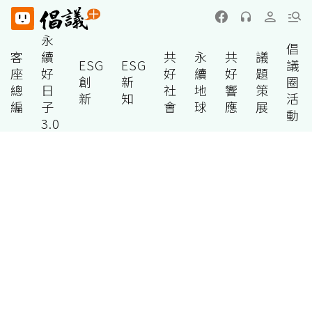
永
倡
客
續
共
永
共
議
ESG
ESG
議
座
好
好
續
好
題
創
新
圈
總
日
社
地
響
策
新
知
活
編
子
會
球
應
展
動
3.0