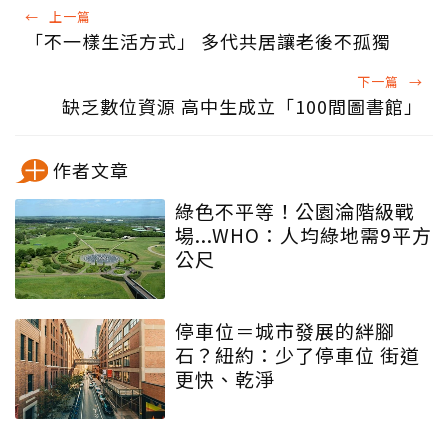
←
上一篇
「不一樣生活方式」 多代共居讓老後不孤獨
下一篇
→
缺乏數位資源 高中生成立「100間圖書館」
作者文章
綠色不平等！公園淪階級戰
場...WHO：人均綠地需9平方
公尺
停車位＝城市發展的絆腳
石？紐約：少了停車位 街道
更快、乾淨