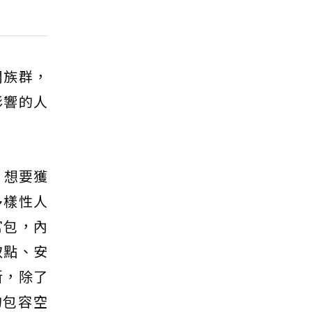
關族群，
影響的人
n），想要獲
多樣性人
官包，內
取點、安
新，除了
的包容空