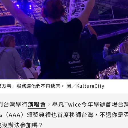
」服務讓他們不再缺席。 圖／KultureCity
到台灣舉行
演唱會
，舉凡Twice今年舉辦首場台
Awards（AAA）頒獎典禮也首度移師台灣，不過你是
也沒辦法參加嗎？