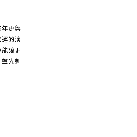
25年更與
n營運的演
望能讓更
、聲光刺