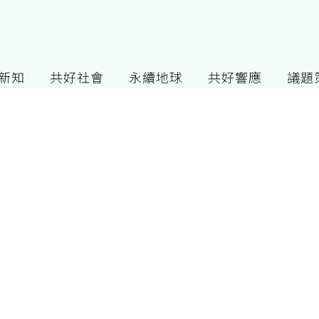
G新知
共好社會
永續地球
共好響應
議題