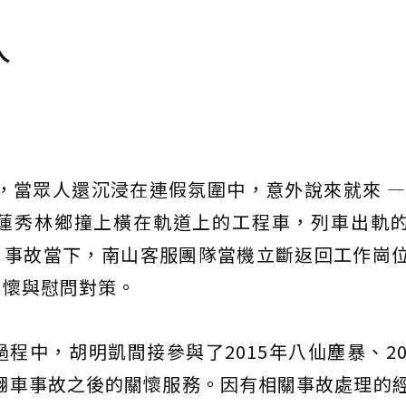
人
天，當眾人還沉浸在連假氛圍中，意外說來就來 —
蓮秀林鄉撞上橫在軌道上的工程車，列車出軌
傷。事故當下，南山客服團隊當機立斷返回工作崗
關懷與慰問對策。
程中，胡明凱間接參與了2015年八仙塵暴、20
號翻車事故之後的關懷服務。因有相關事故處理的