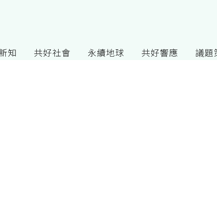
G新知
共好社會
永續地球
共好響應
議題