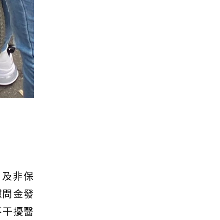
戶及非保
慰問金發
不干擾醫