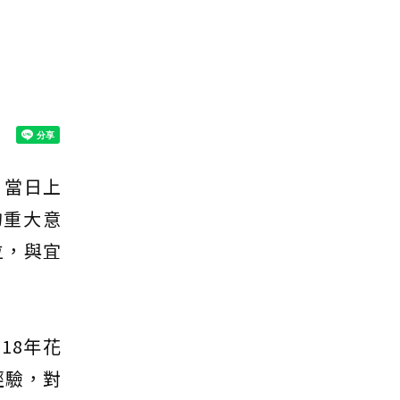
 當日上
的重大意
位，與宜
18年花
經驗，對