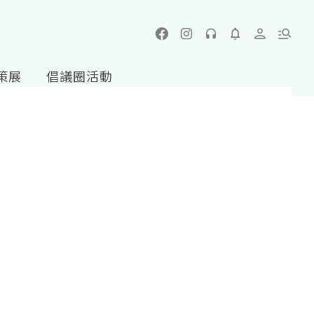
策展
倡議圈活動