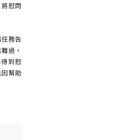
，將慰問
務任務告
捨難過，
屬得到慰
能因幫助