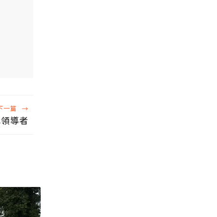
下一篇
→
代領導者