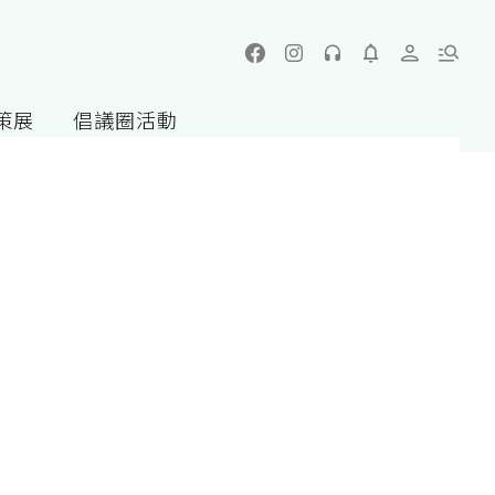
策展
倡議圈活動