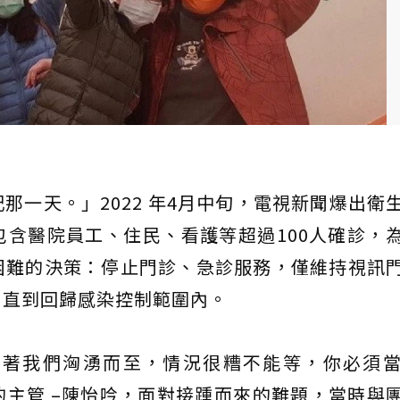
記那一天。」2022 年4月中旬，電視新聞爆出衛
含醫院員工、住民、看護等超過100人確診，
困難的決策：停止門診、急診服務，僅維持視訊
，直到回歸感染控制範圍內。
朝著我們洶湧而至，情況很糟不能等，你必須
主管 –陳怡吟，面對接踵而來的難題，當時與