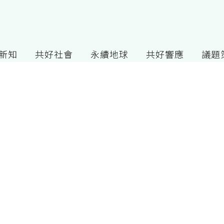
G新知
共好社會
永續地球
共好響應
議題