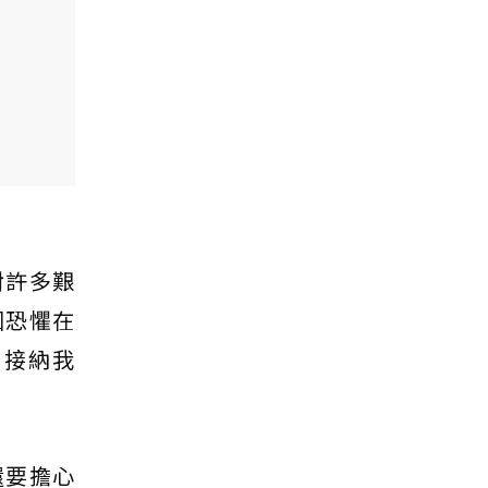
對許多艱
因恐懼在
，接納我
還要擔心