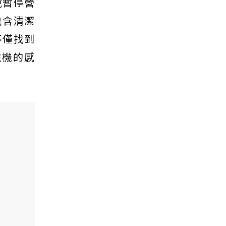
說暫停營
包含清潔
不僅找到
生機的感