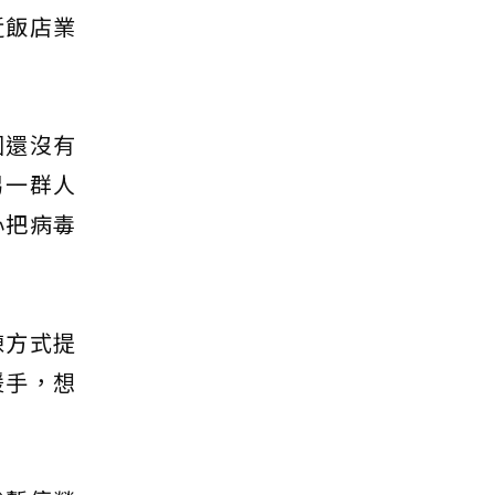
近飯店業
國還沒有
另一群人
心把病毒
棟方式提
援手，想