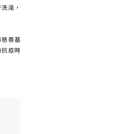
好洗澡，
壽慈善基
的抗疫時