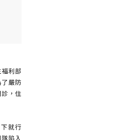
生福利部
為了嚴防
門診，住
當下就行
團隊陷入