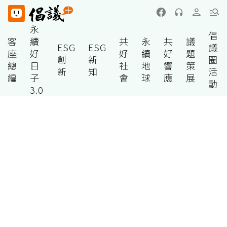
永
倡
客
續
共
永
共
議
ESG
ESG
議
座
好
好
續
好
題
創
新
圈
總
日
社
地
響
策
新
知
活
編
子
會
球
應
展
動
3.0