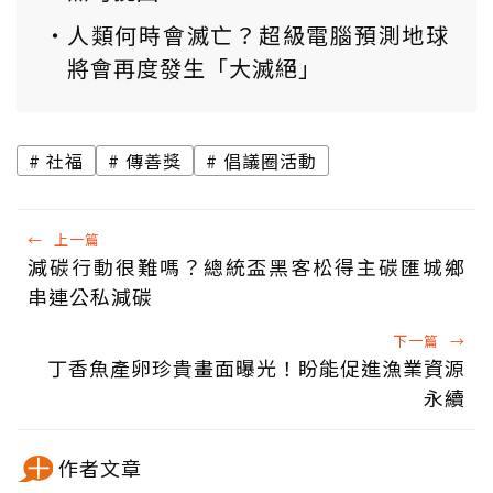
人類何時會滅亡？超級電腦預測地球
將會再度發生「大滅絕」
社福
傳善獎
倡議圈活動
←
上一篇
減碳行動很難嗎？總統盃黑客松得主碳匯城鄉
串連公私減碳
下一篇
→
丁香魚產卵珍貴畫面曝光！盼能促進漁業資源
永續
作者文章