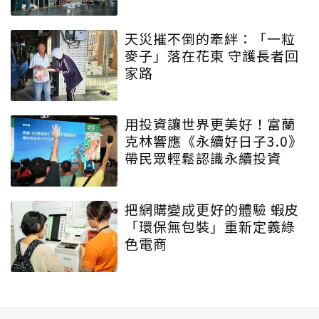
子》 特殊互動設計帶領大眾
學習交安知識
天災摧不倒的牽絆：「一粒
麥子」落在花東 守護長者回
家路
用投資讓世界更美好！富蘭
克林響應《永續好日子3.0》
帶民眾輕鬆認識永續投資
把網購變成更好的體驗 蝦皮
「環保無包裝」重新定義綠
色電商