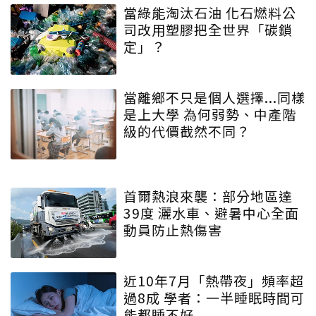
當綠能淘汰石油 化石燃料公
司改用塑膠把全世界「碳鎖
定」？
當離鄉不只是個人選擇...同樣
是上大學 為何弱勢、中產階
級的代價截然不同？
首爾熱浪來襲：部分地區達
39度 灑水車、避暑中心全面
動員防止熱傷害
近10年7月「熱帶夜」頻率超
過8成 學者：一半睡眠時間可
能都睡不好