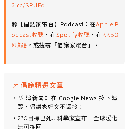
2.cc/SPUFo
聽【倡議家電台】Podcast：在
Apple P
odcast收聽
、在
Spotify收聽
、在
KKBO
X收聽
，或搜尋「倡議家電台」。
📌 倡議精選文章
💡 追新聞》在 Google News 按下追
蹤，倡議家好文不漏接！
2°C目標已死...科學家宣布：全球暖化
無可挽回