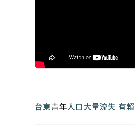
台東
青年
人口大量流失 有