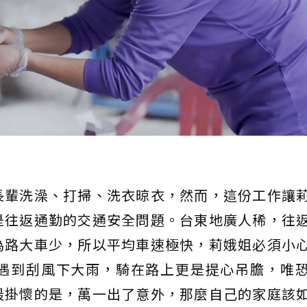
長輩洗澡、打掃、洗衣晾衣，然而，這份工作讓
是往返通勤的交通安全問題。台東地廣人稀，往
為路大車少，所以平均車速極快，莉娥姐必須小
遇到刮風下大雨，騎在路上更是提心吊膽，唯
最掛懷的是，萬一出了意外，那麼自己的家庭該