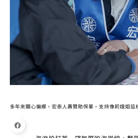
多年來關心偏鄉，宏泰人壽贊助保單，支持像莉娥姐這