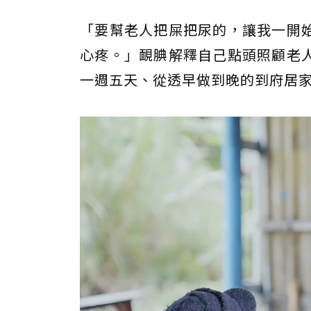
「要幫老人把屎把尿的，讓我一開
心疼。」靦腆解釋自己點頭照顧老
一週五天、從透早做到晚的到府居