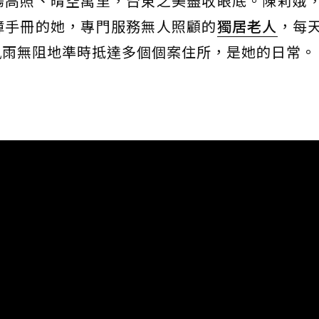
陽高照、晴空萬里，台東之美盡收眼底。陳莉娥
障手冊的她，專門服務無人照顧的
獨居老人
，每
風雨無阻地準時抵達多個個案住所，是她的日常。