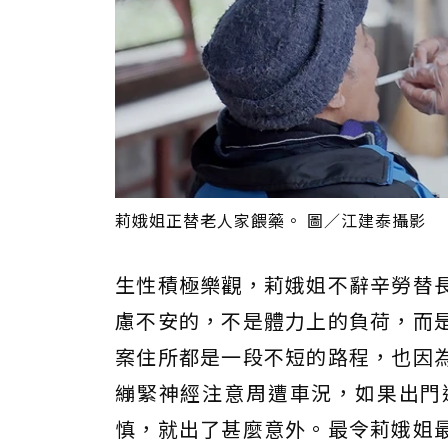
莉娥姐正替老人家餵藥。 圖／江建泰攝影
生性積極樂觀，莉娥姐不辭辛勞替
慮不安的，不是體力上的負荷，而
案住所都是一段不短的路程，也因
繃緊神經注意周遭車況，如果出門
慎，就出了甚麼意外。最令莉娥姐