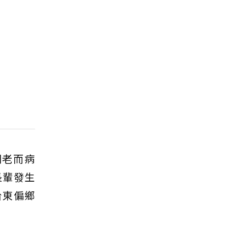
們老而病
長輩發生
台東偏鄉