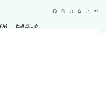
策展
倡議圈活動