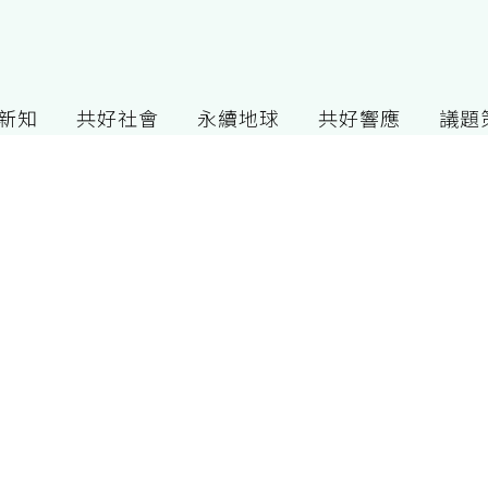
G新知
共好社會
永續地球
共好響應
議題