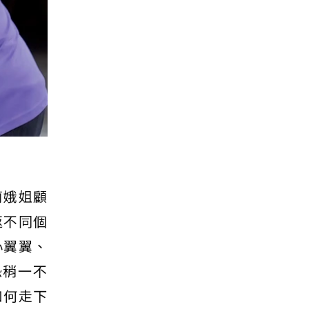
莉娥姐顧
返不同個
心翼翼、
恐稍一不
如何走下