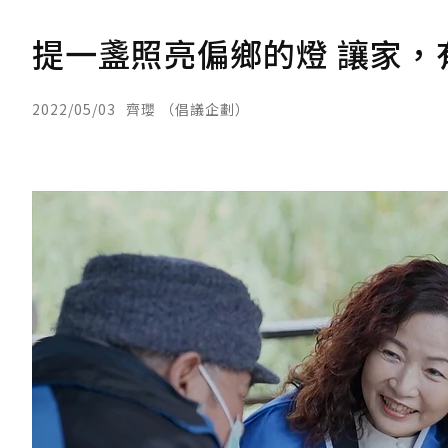
提一盞照亮偏鄉的燈 讓家，
2022/05/03
齊瓔 （倡議企劃）