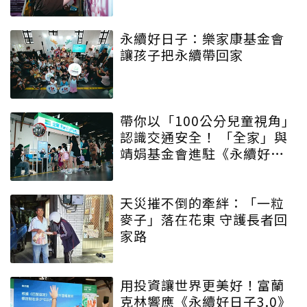
永續好日子：樂家康基金會
讓孩子把永續帶回家
帶你以「100公分兒童視角」
認識交通安全！ 「全家」與
靖娟基金會進駐《永續好日
子》 特殊互動設計帶領大眾
學習交安知識
天災摧不倒的牽絆：「一粒
麥子」落在花東 守護長者回
家路
用投資讓世界更美好！富蘭
克林響應《永續好日子3.0》