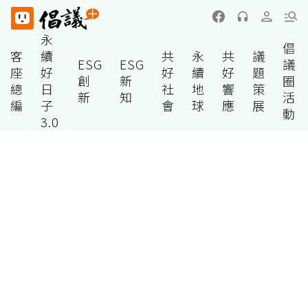
永
倡
客
續
共
永
共
議
ESG
ESG
議
座
好
好
續
好
題
創
新
圈
總
日
社
地
響
策
新
知
活
編
子
會
球
應
展
動
3.0