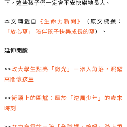
下，這些孩子們一定會平安快樂地長大。
本文轉載自
《生命力新聞》
（原文標題：
「放心窩」 陪伴孩子快樂成長的窩
）。
延伸閱讀
>>
政大學生點亮「微光」－滲入角落，照耀
高關懷孩童
>>
街頭上的圍爐：屬於「逆風少年」的歲末
時刻
>>
女力充電站－陪「全職媽、媳婦」踏上重