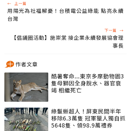
←
上一篇
用陽光為社福解憂！台積電公益綠能 點亮永續
台灣
下一篇
→
【倡議圈活動】施崇棠 接企業永續發展協會理
事長
作者文章
酷暑奪命...東京多摩動物園3
隻母獅因全身脫水、器官衰
竭 相繼死亡
綠鬣蜥超人！屏東民間半年
移除6.3萬隻 冠軍獵人獨自抓
5648隻、領98.9萬禮券