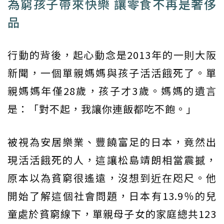
為窮孩子帶來快樂 讓零食不再是奢侈
品
行動的背後，起心動念是2013年的一則大阪
新聞，一個單親媽媽與孩子活活餓死了。單
親媽媽年僅28歲，孩子才3歲。媽媽的遺言
是：「對不起，我讓你連飯都吃不飽。」
被視為安居樂業、豐饒富足的日本，竟然出
現活活餓死的人，這讓松島靖朗相當震撼，
原本以為貧窮很遙遠，沒想到近在咫尺。他
開始了解這個社會問題，日本有13.9％的兒
童處於貧窮線下，單親母子女的家庭總共123