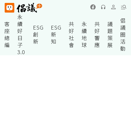
永
倡
客
續
共
永
共
議
ESG
ESG
議
座
好
好
續
好
題
創
新
圈
總
日
社
地
響
策
新
知
活
編
子
會
球
應
展
動
3.0