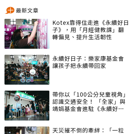
最新文章
Kotex靠得住走進《永續好日
子》，用「月經健教課」翻
轉偏見、提升生活韌性
永續好日子：樂家康基金會
讓孩子把永續帶回家
帶你以「100公分兒童視角」
認識交通安全！ 「全家」與
靖娟基金會進駐《永續好日
子》 特殊互動設計帶領大眾
學習交安知識
天災摧不倒的牽絆：「一粒