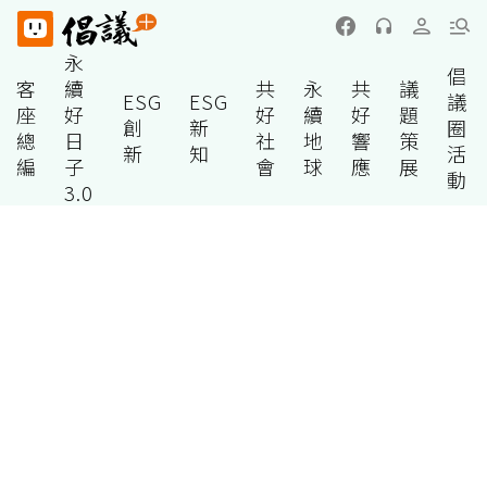
永
倡
客
續
共
永
共
議
ESG
ESG
議
座
好
好
續
好
題
創
新
圈
總
日
社
地
響
策
新
知
活
編
子
會
球
應
展
動
3.0