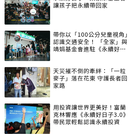
讓孩子把永續帶回家
帶你以「100公分兒童視角」
認識交通安全！ 「全家」與
靖娟基金會進駐《永續好日
子》 特殊互動設計帶領大眾
學習交安知識
天災摧不倒的牽絆：「一粒
麥子」落在花東 守護長者回
家路
用投資讓世界更美好！富蘭
克林響應《永續好日子3.0》
帶民眾輕鬆認識永續投資