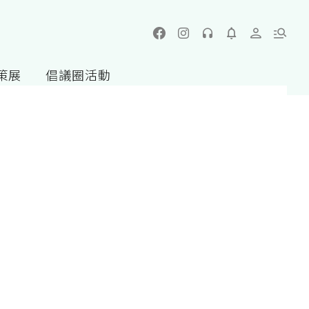
策展
倡議圈活動