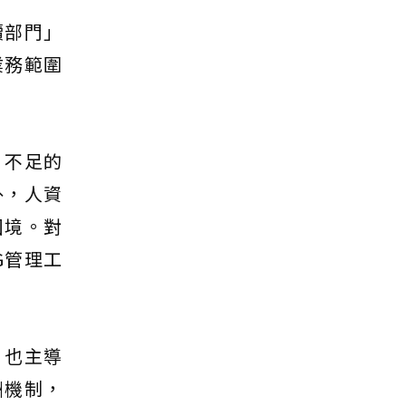
續部門」
業務範圍
。
，不足的
外，人資
困境。對
G管理工
，也主導
酬機制，