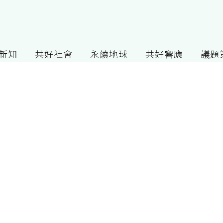
G新知
共好社會
永續地球
共好響應
議題