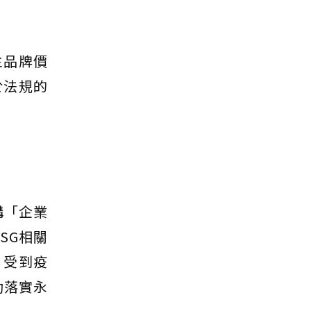
主品牌價
於法規的
構「企業
SG相關
，受到疫
助落實永