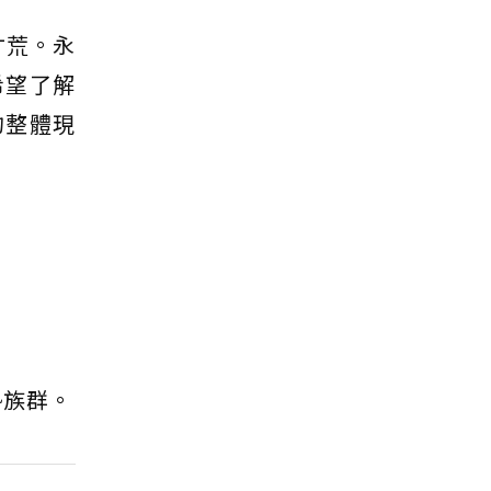
才荒。永
希望了解
的整體現
勢族群。