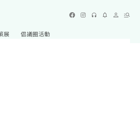
策展
倡議圈活動