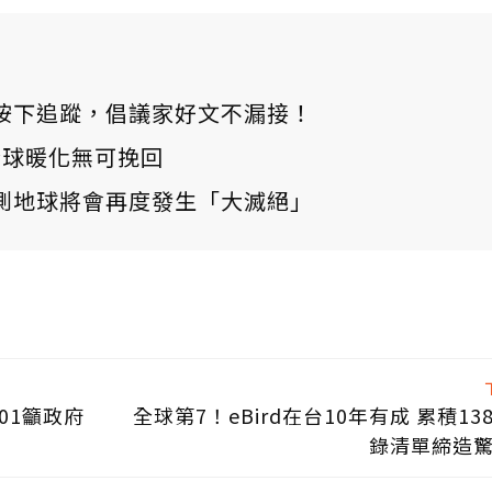
ews 按下追蹤，倡議家好文不漏接！
：全球暖化無可挽回
測地球將會再度發生「大滅絕」
01籲政府
全球第7！eBird在台10年有成 累積13
錄清單締造