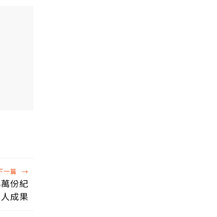
下一篇
→
8萬份紀
驚人成果