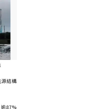
片
能源結構
逾87%