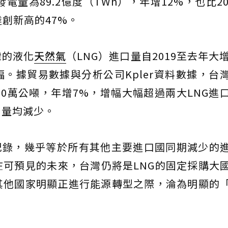
量為89.2億度（TWh），年增12%，也比20
創新高的47%。
灣的液化
天然氣
（LNG）進口量自2019至去年大增
幅。據貿易數據與分析公司Kpler資料數據，台
00萬公噸，年增7%，增幅大幅超過兩大LNG進
口量均減少。
萬噸紀錄，幾乎等於所有其他主要進口國同期減少的
可預見的未來，台灣仍將是LNG的固定採購大
其他國家明顯正進行能源轉型之際，淪為明顯的