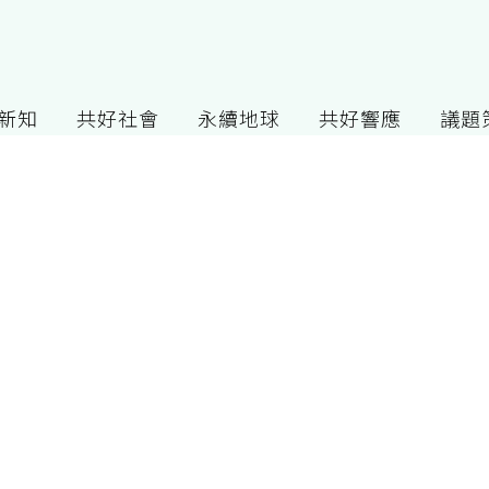
G新知
共好社會
永續地球
共好響應
議題