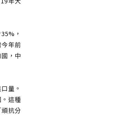
19年大
35%，
灣今年前
口國，中
進口量。
國。這種
「頑抗分