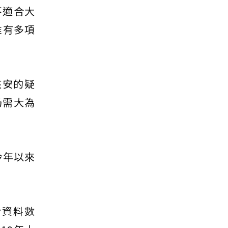
不適合大
雖有多項
核安的疑
仍需大為
今年以來
r資料數