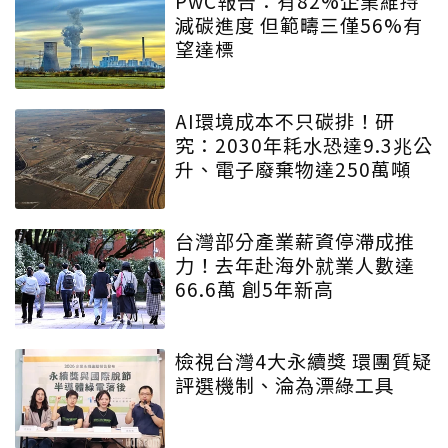
PwC報告：有82%企業維持
減碳進度 但範疇三僅56%有
望達標
AI環境成本不只碳排！研
究：2030年耗水恐達9.3兆公
升、電子廢棄物達250萬噸
台灣部分產業薪資停滯成推
力！去年赴海外就業人數達
66.6萬 創5年新高
檢視台灣4大永續獎 環團質疑
評選機制、淪為漂綠工具