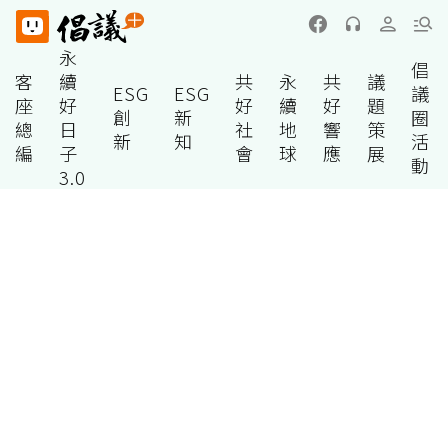
永
倡
客
續
共
永
共
議
ESG
ESG
議
座
好
好
續
好
題
創
新
圈
總
日
社
地
響
策
新
知
活
編
子
會
球
應
展
動
3.0