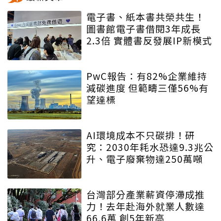
電子書、紙本書共榮共生！
圖書館電子書借閱3年成長
2.3倍 實體書反發展IP新模式
PwC報告：有82%企業維持
減碳進度 但範疇三僅56%有
望達標
AI環境成本不只碳排！研
究：2030年耗水恐達9.3兆公
升、電子廢棄物達250萬噸
台灣部分產業薪資停滯成推
力！去年赴海外就業人數達
66.6萬 創5年新高