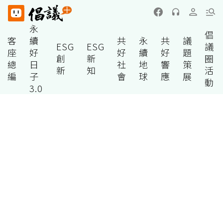
永
倡
客
續
共
永
共
議
ESG
ESG
議
座
好
好
續
好
題
創
新
圈
總
日
社
地
響
策
新
知
活
編
子
會
球
應
展
動
3.0